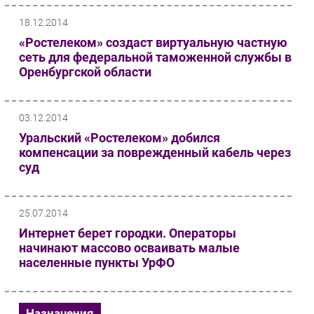
Безопасность
18.12.2014
Инновации
«Ростелеком» создаст виртуальную частную
сеть для федеральной таможенной службы в
CIO/Управление ИТ
Оренбургской области
Гаджеты
Здоровье
03.12.2014
РАЗДЕЛЫ
Уральский «Ростелеком» добился
компенсации за поврежденный кабель через
Новости
суд
Аналитика
Интервью
25.07.2014
Мероприятия
Интернет берет городки. Операторы
Проекты
начинают массово осваивать малые
населенные пункты УрФО
IT класс
Тестовый стенд
Каталог компаний
Назначения