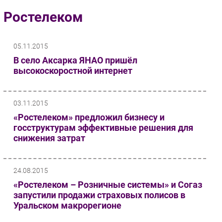
Импорто­замещение
Ростелеком
Автоматизация Промышленности
Интернет
05.11.2015
Мобильная связь
В село Аксарка ЯНАО пришёл
Фиксированная связь
высокоскоростной интернет
Интеграция
Рынок ПК
03.11.2015
Маркетинг
«Ростелеком» предложил бизнесу и
Торговые сети
госструктурам эффективные решения для
снижения затрат
Оборудование
ПО
Outsourcing
24.08.2015
Кадры
«Ростелеком – Розничные системы» и Согаз
Регулирование
запустили продажи страховых полисов в
Уральском макрорегионе
Финансы
Web