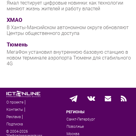
Ямал тестирует цифровые новинки: как технологии
меняют жизнь жителей и работу властей
ХМАО
В Ханты-Мансийском автономном округе обновляют
Центры общественного доступа
Тюмень
МегаФон установил внутреннюю базовую станцию в
новом терминале аэропорта Тюмени для стабильного
4G
О проекте
Контакты
РЕГИОНЫ
Реклама
Санкт-Петербург
Подписка
Поволжье
© 2004-2026
Москва
"Инфокоммуникации