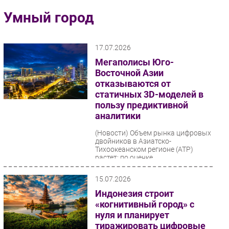
Импорто­замещение
Умный город
Автоматизация Промышленности
Интернет
17.07.2026
Мобильная связь
Мегаполисы Юго-
Фиксированная связь
Восточной Азии
отказываются от
Интеграция
статичных 3D-моделей в
Рынок ПК
пользу предиктивной
Маркетинг
аналитики
Торговые сети
(Новости)
Объем рынка цифровых
двойников в Азиатско-
Оборудование
Тихоокеанском регионе (АТР)
ПО
растет: по оценке
MarketsandMarkets, он увеличится
Outsourcing
с $4,57 млрд...
15.07.2026
Кадры
Индонезия строит
Регулирование
«когнитивный город» с
Финансы
нуля и планирует
тиражировать цифровые
Web