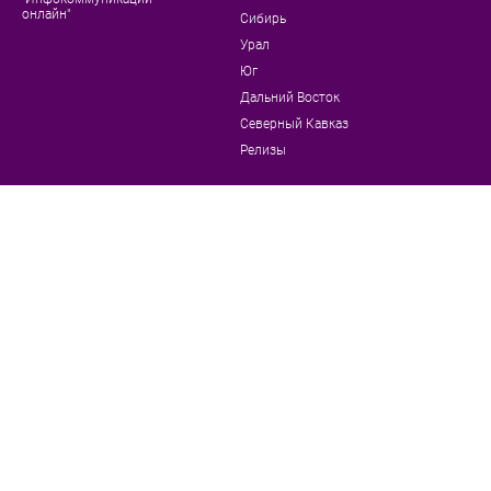
онлайн"
Сибирь
Урал
Юг
Дальний Восток
Северный Кавказ
Релизы