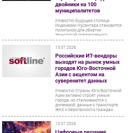
двойники на 100
Безопасность
муниципалитетов
Инновации
(Новости)
Будущая столица
CIO/Управление ИТ
Индонезии Нусантара становится
полигоном для обкатки
Гаджеты
технологий предиктивного
управления городской средой.
Здоровье
Правительство...
13.07.2026
Российские ИТ-вендоры
РАЗДЕЛЫ
выходят на рынок умных
городов Юго-Восточной
Новости
Азии с акцентом на
Аналитика
суверенитет данных
Интервью
(Новости)
Страны Юго-Восточной
Мероприятия
Азии активно строят умные
города, но сталкиваются с
Проекты
дилеммой: данные о транспорте,
ЖКХ и безопасности граждан...
IT класс
Тестовый стенд
13.07.2026
Каталог компаний
Цифровые решения