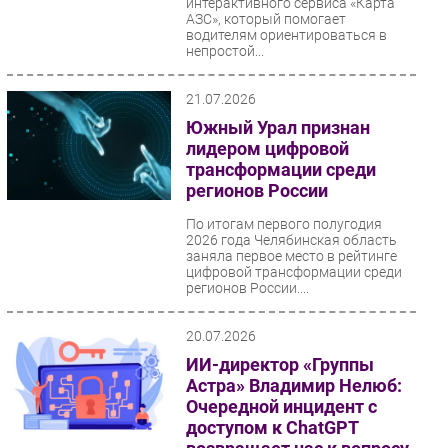
интерактивного сервиса «Карта
АЗС», который помогает
Безопасность
водителям ориентироваться в
непростой...
Инновации
CIO/Управление ИТ
21.07.2026
Гаджеты
Южный Урал признан
Здоровье
лидером цифровой
трансформации среди
регионов России
РАЗДЕЛЫ
По итогам первого полугодия
Новости
2026 года Челябинская область
заняла первое место в рейтинге
Аналитика
цифровой трансформации среди
регионов России....
Интервью
Мероприятия
20.07.2026
Проекты
ИИ-директор «Группы
IT класс
Астра» Владимир Нелюб:
Тестовый стенд
Очередной инцидент с
доступом к ChatGPT
Каталог компаний