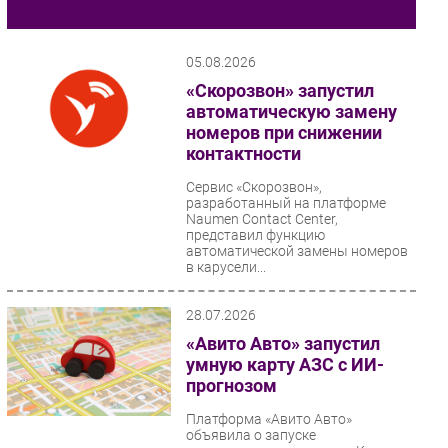
Web
Импорто­замещение
Автоматизация Промышленности
05.08.2026
Интернет
«Скорозвон» запустил
автоматическую замену
Мобильная связь
номеров при снижении
Фиксированная связь
контактности
Интеграция
Сервис «Скорозвон»,
Рынок ПК
разработанный на платформе
Naumen Contact Center,
Маркетинг
представил функцию
Торговые сети
автоматической замены номеров
в карусели...
Оборудование
ПО
28.07.2026
Outsourcing
«Авито Авто» запустил
Кадры
умную карту АЗС с ИИ-
прогнозом
Регулирование
Финансы
Платформа «Авито Авто»
объявила о запуске
Web