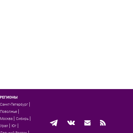
РЕГИОНЫ
Санкт-Петербург
Поволжье
Москва
Сибирь
Урал
Юг
Дальний Восток