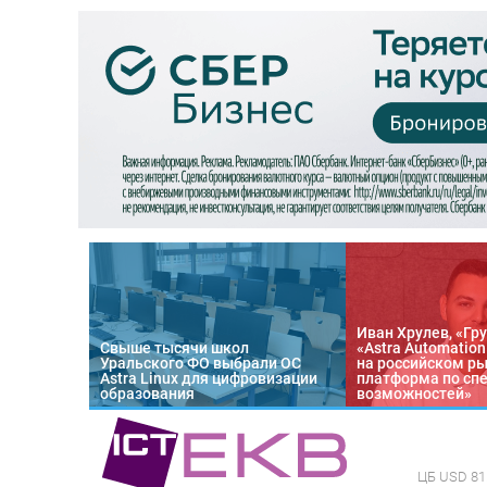
Иван Хрулев, «Гру
Свыше тысячи школ
«Astra Automatio
Уральского ФО выбрали ОС
на российском р
Astra Linux для цифровизации
платформа по сп
образования
возможностей»
ЦБ
USD 81