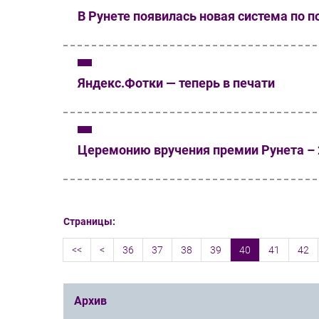
В Рунете появилась новая система по 
Яндекс.Фотки — теперь в печати
Церемонию вручения премии Рунета – 2
Страницы:
<<
<
36
37
38
39
40
41
42
Архив