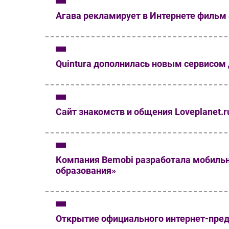
Агава рекламирует в Интернете фильм 
Quintura дополнилась новым сервисом 
Сайт знакомств и общения Loveplanet.r
Компания Bemobi разработала мобиль
образования»
Открытие официального интернет-предс