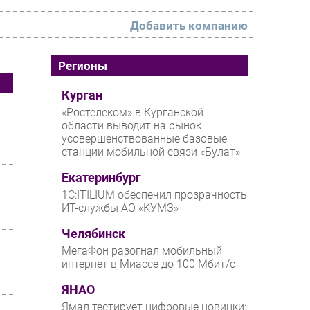
Добавить компанию
РАЗДЕЛЫ
Регионы
Новости
Курган
«Ростелеком» в Курганской
Аналитика
области выводит на рынок
усовершенствованные базовые
Интервью
станции мобильной связи «Булат»
Мероприятия
Екатеринбург
Проекты
1С:ITILIUM обеспечил прозрачность
ИТ-службы АО «КУМЗ»
IT класс
Челябинск
Тестовый стенд
МегаФон разогнал мобильный
Каталог компаний
интернет в Миассе до 100 Мбит/с
ЯНАО
Ямал тестирует цифровые новинки: