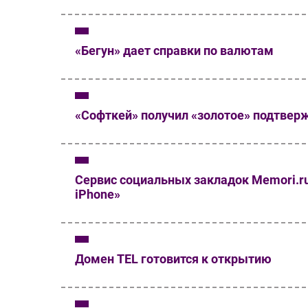
«Бегун» дает справки по валютам
«Софткей» получил «золотое» подтвер
Сервис социальных закладок Memori.ru
iPhone»
Домен TEL готовится к открытию