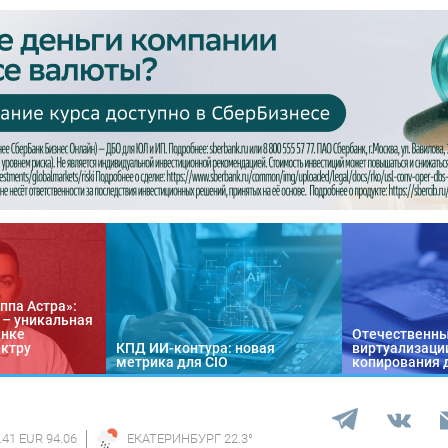
ппа Астра»:
n – уникальная
ынке
Отечественны
ектру
КПД ИИ-контура: новая
виртуализации
метрика для CIO
копирования 
.41 EUR 94.06
ЕКАТЕРИНБУРГ
22.3
°