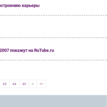
построению карьеры
007 покажут на RuTube.ru
43
44
45
>
>>