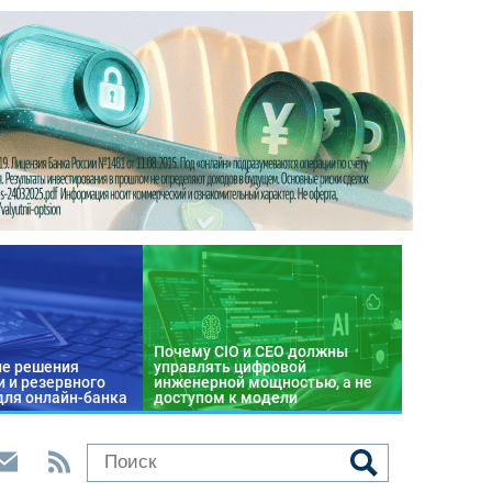
Почему CIO и CEO должны
е решения
управлять цифровой
 и резервного
инженерной мощностью, а не
для онлайн-банка
доступом к модели