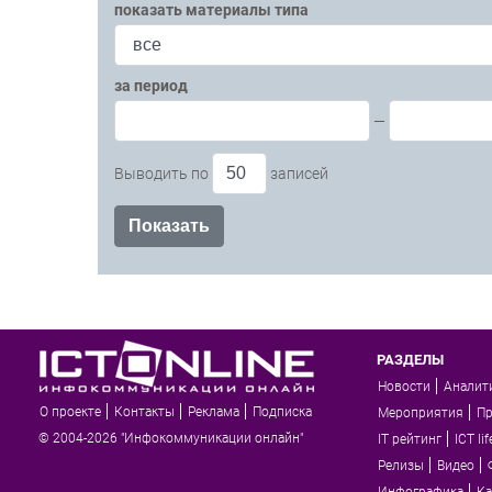
показать материалы типа
за период
—
Выводить по
записей
РАЗДЕЛЫ
Новости
Аналит
О проекте
Контакты
Реклама
Подписка
Мероприятия
П
© 2004-2026 "Инфокоммуникации онлайн"
IT рейтинг
ICT lif
Релизы
Видео
Инфографика
Ка