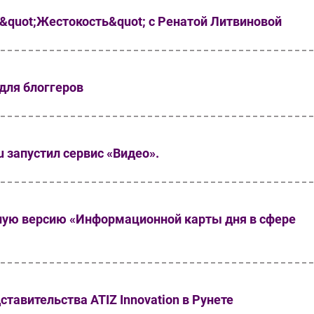
&quot;Жестокость&quot; с Ренатой Литвиновой
для блоггеров
u запустил сервис «Видео».
ную версию «Информационной карты дня в сфере
тавительства ATIZ Innovation в Рунете