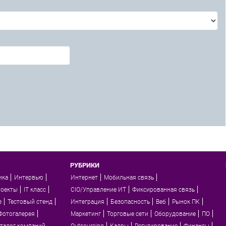
РУБРИКИ
ика
Интервью
Интернет
Мобильная связь
роекты
IT класс
CIO/Управление ИТ
Фиксированная связь
e
Тестовый стенд
Интеграция
Безопасность
Веб
Рынок ПК
Фотогалерея
Маркетинг
Торговые сети
Оборудование
ПО
талог компаний
Outsourcing
Кадры
Регулирование
Финансы