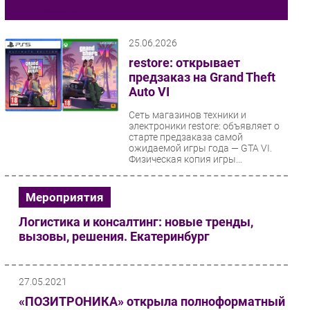
Торговые сети
Импорто­замещение
Автоматизация Промышленности
25.06.2026
Интернет
restore: открывает
предзаказ на Grand Theft
Мобильная связь
Auto VI
Фиксированная связь
Интеграция
Сеть магазинов техники и
электроники restore: объявляет о
Рынок ПК
старте предзаказа самой
ожидаемой игры года — GTA VI.
Маркетинг
Физическая копия игры...
Торговые сети
Оборудование
Мероприятия
ПО
Логистика и консалтинг: новые тренды,
Outsourcing
вызовы, решения. Екатеринбург
Кадры
Регулирование
27.05.2021
Финансы
«ПОЗИТРОНИКА» открыла полноформатный
Web