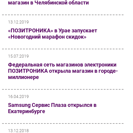
магазин в Челябинской области
Безопасность
Инновации
13.12.2019
CIO/Управление ИТ
«ПОЗИТРОНИКА» в Урае запускает
Гаджеты
«Новогодний марафон скидок»
Здоровье
15.07.2019
РАЗДЕЛЫ
Федеральная сеть магазинов электроники
Новости
ПОЗИТРОНИКА открыла магазин в городе-
миллионере
Аналитика
Интервью
Мероприятия
16.04.2019
Проекты
Samsung Сервис Плаза открылся в
Екатеринбурге
IT класс
Тестовый стенд
Каталог компаний
13.12.2018