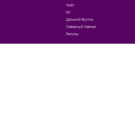
Урал
Юг
Дальний Восток
Северный Кавказ
Релизы