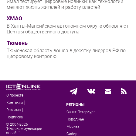
Ямал тестирует цифровые новинки: как технологии
меняют жизнь жителей и работу властей
ХМАО
В Ханты-Мансийском автономном округе обновляют
Центры общественного доступа
Тюмень
Тюменская область вошла в десятку лидеров РФ по
цифровому контролю
О проекте
Контакты
РЕГИОНЫ
Реклама
Санкт-Петербург
Подписка
Поволжье
© 2004-2026
Москва
"Инфокоммуникации
онлайн"
Сибирь