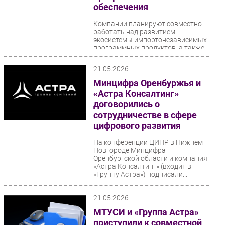
обеспечения
Компании планируют совместно
работать над развитием
экосистемы импортонезависимых
программных продуктов, а также
подготовкой ИТ-кадров...
21.05.2026
Минцифра Оренбуржья и
«Астра Консалтинг»
договорились о
сотрудничестве в сфере
цифрового развития
На конференции ЦИПР в Нижнем
Новгороде Минцифра
Оренбургской области и компания
«Астра Консалтинг» (входит в
«Группу Астра») подписали...
21.05.2026
МТУСИ и «Группа Астра»
приступили к совместной