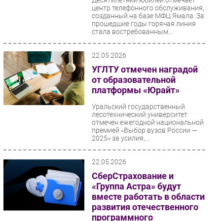
Десятилетний юбилей отмечает
центр телефонного обслуживания,
созданный на базе МФЦ Ямала. За
прошедшие годы горячая линия
стала востребованным...
22.05.2026
УГЛТУ отмечен наградой
от образовательной
платформы «Юрайт»
Уральский государственный
лесотехнический университет
отмечен ежегодной национальной
премией «Выбор вузов России —
2025» за усилия,...
22.05.2026
СберСтрахование и
«Группа Астра» будут
вместе работать в области
развития отечественного
программного