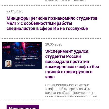
Безопасность
29.05.2026
Инновации
Минцифры региона познакомило студентов
CIO/Управление ИТ
ЧелГУ с особенностями работы
Гаджеты
специалистов в сфере ИБ на госслужбе
Здоровье
29.05.2026
РАЗДЕЛЫ
Эксперимент удался:
студенты России
Новости
воссоздали прототип
Аналитика
коммерческого софта без
Интервью
единой строки ручного
кода
Мероприятия
Проекты
На национальном хакатоне
«Цифровой суверенитет 4.0»
IT класс
компания «Газинформсервис»
представила кейс, проверивший
Тестовый стенд
границы AI-разработки....
Каталог компаний
Мероприятия