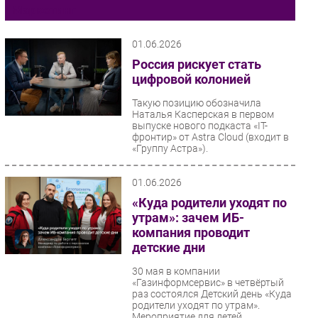
Маркетинг
Импорто­замещение
Автоматизация Промышленности
01.06.2026
Интернет
Россия рискует стать
цифровой колонией
Мобильная связь
Фиксированная связь
Такую позицию обозначила
Наталья Касперская в первом
Интеграция
выпуске нового подкаста «IT-
фронтир» от Astra Cloud (входит в
Рынок ПК
«Группу Астра»).
Маркетинг
Торговые сети
01.06.2026
Оборудование
«Куда родители уходят по
утрам»: зачем ИБ-
ПО
компания проводит
Outsourcing
детские дни
Кадры
30 мая в компании
Регулирование
«Газинформсервис» в четвёртый
раз состоялся Детский день «Куда
Финансы
родители уходят по утрам».
Web
Мероприятие для детей...