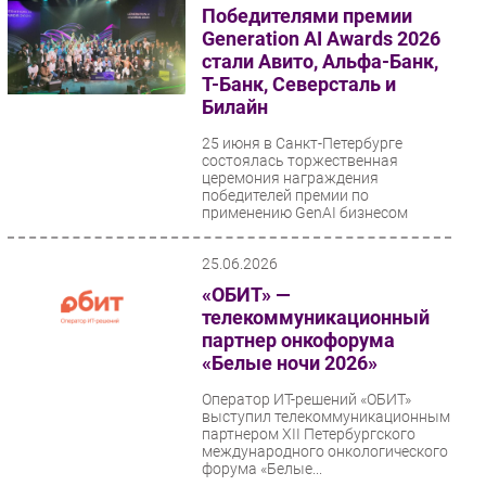
Победителями премии
Безопасность
Generation AI Awards 2026
Инновации
стали Авито, Альфа-Банк,
Т-Банк, Северсталь и
CIO/Управление ИТ
Билайн
Гаджеты
25 июня в Санкт-Петербурге
Здоровье
состоялась торжественная
церемония награждения
победителей премии по
РАЗДЕЛЫ
применению GenAI бизнесом
Generation...
Новости
25.06.2026
Аналитика
«ОБИТ» —
телекоммуникационный
Интервью
партнер онкофорума
Мероприятия
«Белые ночи 2026»
Проекты
Оператор ИТ-решений «ОБИТ»
IT класс
выступил телекоммуникационным
партнером XII Петербургского
Тестовый стенд
международного онкологического
Каталог компаний
форума «Белые...