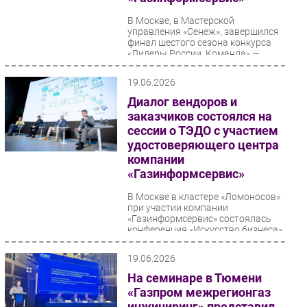
В Москве, в Мастерской
управления «Сенеж», завершился
финал шестого сезона конкурса
«Лидеры России. Команда» —
флагманского проекта...
19.06.2026
Диалог вендоров и
заказчиков состоялся на
сессии о ТЭДО с участием
удостоверяющего центра
компании
«Газинформсервис»
В Москве в кластере «Ломоносов»
при участии компании
«Газинформсервис» состоялась
конференция «Искусство бизнеса»,
организованная...
19.06.2026
На семинаре в Тюмени
«Газпром межрегионгаз
инжиниринг» представил