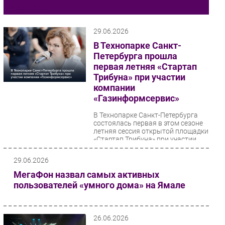
Маркетинг
Импорто­замещение
Автоматизация Промышленности
29.06.2026
Интернет
В Технопарке Санкт-
Петербурга прошла
Мобильная связь
первая летняя «Стартап
Фиксированная связь
Трибуна» при участии
Интеграция
компании
«Газинформсервис»
Рынок ПК
Маркетинг
В Технопарке Санкт-Петербурга
состоялась первая в этом сезоне
Торговые сети
летняя сессия открытой площадки
«Стартап Трибуна» при участии
Оборудование
компании...
ПО
29.06.2026
Outsourcing
МегаФон назвал самых активных
Кадры
пользователей «умного дома» на Ямале
Регулирование
Финансы
26.06.2026
Web