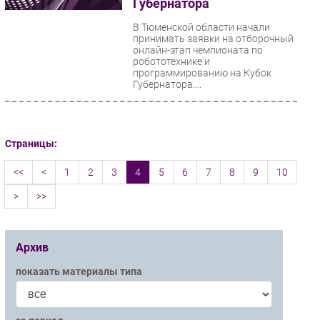
Губернатора
В Тюменской области начали
принимать заявки на отборочный
онлайн-этап чемпионата по
робототехнике и
программированию на Кубок
Губернатора....
Страницы:
<<
<
1
2
3
4
5
6
7
8
9
10
>
>>
Архив
показать материалы типа