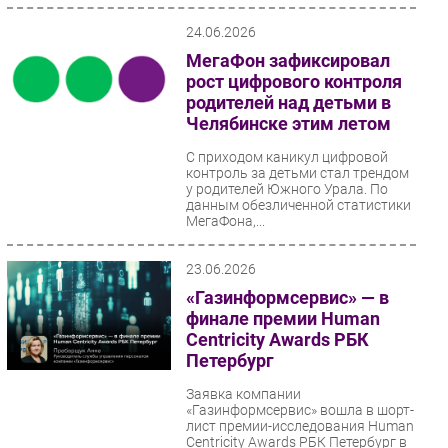
24.06.2026
МегаФон зафиксировал
рост цифрового контроля
родителей над детьми в
Челябинске этим летом
С приходом каникул цифровой
контроль за детьми стал трендом
у родителей Южного Урала. По
данным обезличенной статистики
МегаФона,...
23.06.2026
«Газинформсервис» — в
финале премии Human
Centricity Awards РБК
Петербург
Заявка компании
«Газинформсервис» вошла в шорт-
лист премии-исследования Human
Centricity Awards РБК Петербург в