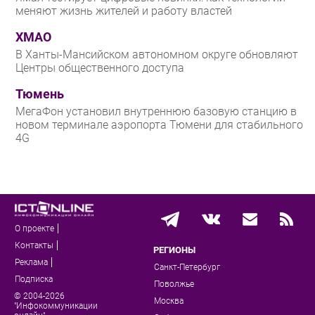
меняют жизнь жителей и работу властей
ХМАО
В Ханты-Мансийском автономном округе обновляют
Центры общественного доступа
Тюмень
МегаФон установил внутреннюю базовую станцию в
новом терминале аэропорта Тюмени для стабильного
4G
О проекте
Контакты
РЕГИОНЫ
Реклама
Санкт-Петербург
Подписка
Поволжье
© 2004-2026
Москва
"Инфокоммуникации