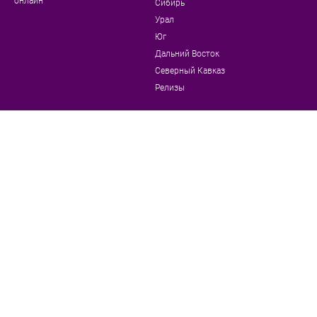
онлайн"
Сибирь
Урал
Юг
Дальний Восток
Северный Кавказ
Релизы