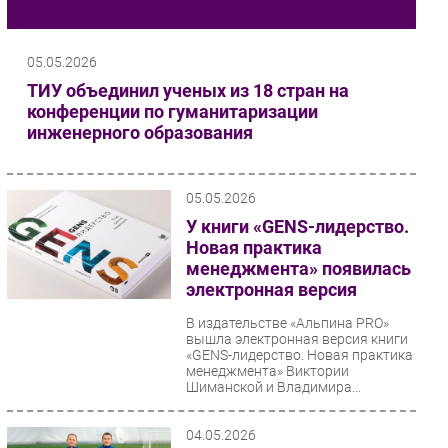
Маркетинг
Импорто­замещение
Автоматизация Промышленности
05.05.2026
Интернет
ТИУ объединил ученых из 18 стран на
конференции по гуманитаризации
Мобильная связь
инженерного образования
Фиксированная связь
Интеграция
Рынок ПК
05.05.2026
Маркетинг
У книги «GENS-лидерство.
Новая практика
Торговые сети
менеджмента» появилась
Оборудование
электронная версия
ПО
В издательстве «Альпина PRO»
Outsourcing
вышла электронная версия книги
«GENS-лидерство. Новая практика
Кадры
менеджмента» Виктории
Шиманской и Владимира...
Регулирование
Финансы
04.05.2026
Web