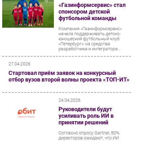
«Газинформсервис» стал
Безопасность
спонсором детской
Инновации
футбольной команды
CIO/Управление ИТ
Компания «Газинформсервис»
начала поддерживать детско-
Гаджеты
юношеский футбольный клуб
Здоровье
«Петербург»: на средства
разработчика и интегратора...
РАЗДЕЛЫ
27.04.2026
Стартовал приём заявок на конкурсный
Новости
отбор вузов второй волны проекта «ТОП-ИТ»
Аналитика
Интервью
24.04.2026
Мероприятия
Руководители будут
Проекты
усиливать роль ИИ в
IT класс
принятии решений
Тестовый стенд
Согласно опросу Gartner, 80%
Каталог компаний
директоров ожидают, что ИИ