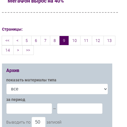
МегаФон вырос на 40%
Страницы:
<<
<
5
6
7
8
9
10
11
12
13
14
>
>>
Архив
показать материалы типа
за период
—
Выводить по
записей