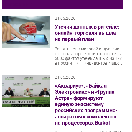
Маркетинг
Импорто­замещение
Автоматизация Промышленности
21.05.2026
Интернет
Утечки данных в ритейле:
онлайн-торговля вышла
Мобильная связь
на первый план
Фиксированная связь
Интеграция
За пять лет в мировой индустрии
торговли зарегистрировано почти
Рынок ПК
5000 фактов утечек данных, из них
в России – 711 инцидентов. Чаще...
Маркетинг
Торговые сети
21.05.2026
Оборудование
«Аквариус», «Байкал
ПО
Электроникс» и «Группа
Астра» формируют
Outsourcing
единую экосистему
Кадры
российских программно-
Регулирование
аппаратных комплексов
на процессорах Baikal
Финансы
Web