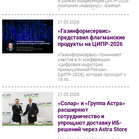
В рамках конференции ЦИПР-2026
компании «Аквариус», «Байкал
Безопасность
Электроникс» и «Группа Астра»
объявили о намерении совместно
Инновации
создавать...
21.05.2026
CIO/Управление ИТ
«Газинформсервис»
Гаджеты
представил флагманские
Здоровье
продукты на ЦИПР‑2026
«Газинформсервис» принимает
РАЗДЕЛЫ
участие в XI конференции
«Цифровая индустрия
промышленной России»
Новости
(ЦИПР‑2026), которая проходит с
18 по...
Аналитика
Интервью
21.05.2026
Мероприятия
«Солар» и «Группа Астра»
Проекты
расширяют
сотрудничество и
IT класс
упрощают доставку ИБ-
Тестовый стенд
решений через Astra Store
Каталог компаний