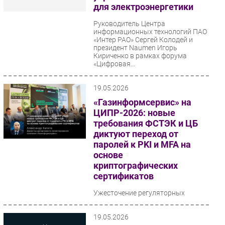
для электроэнергетики
Руководитель Центра
информационных технологий ПАО
«Интер РАО» Сергей Колодей и
президент Naumen Игорь
Кириченко в рамках форума
«Цифровая...
19.05.2026
«Газинформсервис» на
ЦИПР-2026: новые
требования ФСТЭК и ЦБ
диктуют переход от
паролей к PKI и MFA на
основе
криптографических
сертификатов
Ужесточение регуляторных
требований со стороны Банка
России и ФСТЭК делает
неизбежным отказ от
19.05.2026