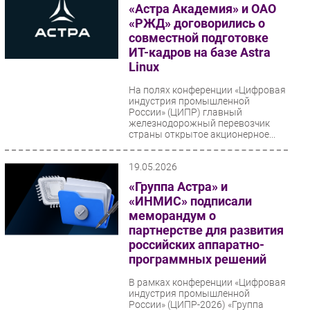
классических парольных методов
«Астра Академия» и ОАО
в пользу...
«РЖД» договорились о
совместной подготовке
ИТ-кадров на базе Astra
Linux
На полях конференции «Цифровая
индустрия промышленной
России» (ЦИПР) главный
железнодорожный перевозчик
страны открытое акционерное...
19.05.2026
«Группа Астра» и
«ИНМИС» подписали
меморандум о
партнерстве для развития
российских аппаратно-
программных решений
В рамках конференции «Цифровая
индустрия промышленной
России» (ЦИПР-2026) «Группа