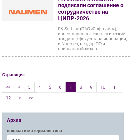
подписали соглашение о
сотрудничестве на
ЦИПР-2026
ГК Softline (ПАО «Софтлайн»),
инвестиционно-технологический
холдинг с фокусом на инновации,
и Naumen, вендор ПО и
признанный лидер...
Страницы:
<<
<
3
4
5
6
7
8
9
10
11
12
>
>>
Архив
показать материалы типа