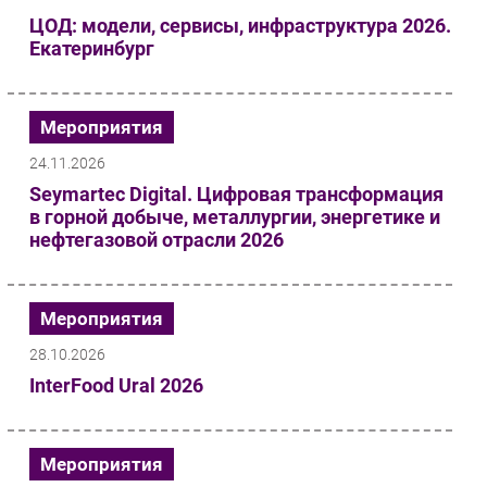
ЦОД: модели, сервисы, инфраструктура 2026.
Безопасность
Екатеринбург
Инновации
CIO/Управление ИТ
Гаджеты
Мероприятия
Здоровье
24.11.2026
Seymartec Digital. Цифровая трансформация
РАЗДЕЛЫ
в горной добыче, металлургии, энергетике и
нефтегазовой отрасли 2026
Новости
Аналитика
Мероприятия
Интервью
Мероприятия
28.10.2026
Проекты
InterFood Ural 2026
IT класс
Тестовый стенд
Мероприятия
Каталог компаний