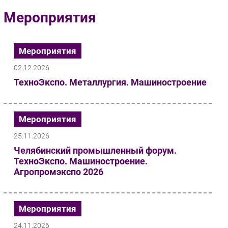
Импорто­замещение
Мероприятия
Автоматизация Промышленности
Интернет
Мероприятия
Мобильная связь
02.12.2026
Фиксированная связь
ТехноЭкспо. Металлургия. Машиностроение
Интеграция
Рынок ПК
Маркетинг
Мероприятия
Торговые сети
25.11.2026
Оборудование
Челябинский промышленный форум.
ПО
ТехноЭкспо. Машиностроение.
Outsourcing
Агропромэкспо 2026
Кадры
Регулирование
Мероприятия
Финансы
24.11.2026
Web