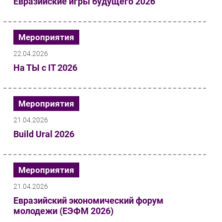
Евразийские игры будущего 2026
Безопасность
Инновации
Мероприятия
CIO/Управление ИТ
22.04.2026
Гаджеты
На ТЫ с IT 2026
Здоровье
РАЗДЕЛЫ
Мероприятия
Новости
21.04.2026
Аналитика
Build Ural 2026
Интервью
Мероприятия
Мероприятия
Проекты
IT класс
21.04.2026
Евразийский экономический форум
Тестовый стенд
молодежи (ЕЭФМ 2026)
Каталог компаний