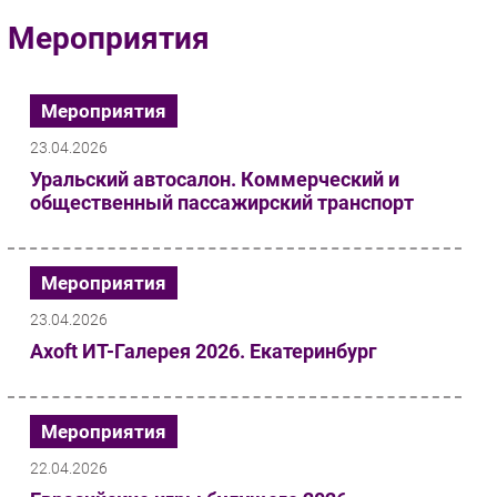
Импорто­замещение
Мероприятия
Автоматизация Промышленности
Интернет
Мероприятия
Мобильная связь
23.04.2026
Фиксированная связь
Уральский автосалон. Коммерческий и
Интеграция
общественный пассажирский транспорт
Рынок ПК
Маркетинг
Торговые сети
Мероприятия
Оборудование
23.04.2026
ПО
Axoft ИТ-Галерея 2026. Екатеринбург
Outsourcing
Кадры
Мероприятия
Регулирование
Финансы
22.04.2026
Web