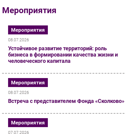
Импорто­замещение
Мероприятия
Автоматизация Промышленности
Интернет
Мероприятия
Мобильная связь
08.07.2026
Фиксированная связь
Устойчивое развитие территорий: роль
Интеграция
бизнеса в формировании качества жизни и
Рынок ПК
человеческого капитала
Маркетинг
Торговые сети
Мероприятия
Оборудование
ПО
08.07.2026
Outsourcing
Встреча с представителем Фонда «Сколково»
Кадры
Регулирование
Мероприятия
Финансы
07.07.2026
Web