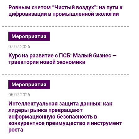
Ровным счетом “Чистый воздух”: на пути к
Безопасность
цифровизации в промышленной экологии
Инновации
CIO/Управление ИТ
Гаджеты
Мероприятия
Здоровье
07.07.2026
Курс на развитие с ПСБ: Малый бизнес —
РАЗДЕЛЫ
траектория новой экономики
Новости
Аналитика
Мероприятия
Интервью
06.07.2026
Мероприятия
Интеллектуальная защита данных: как
Проекты
лидеры рынка превращают
информационную безопасность в
IT класс
конкурентное преимущество и инструмент
Тестовый стенд
роста
Каталог компаний