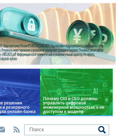
Почему CIO и CEO должны
е решения
управлять цифровой
 и резервного
инженерной мощностью, а не
для онлайн-банка
доступом к модели