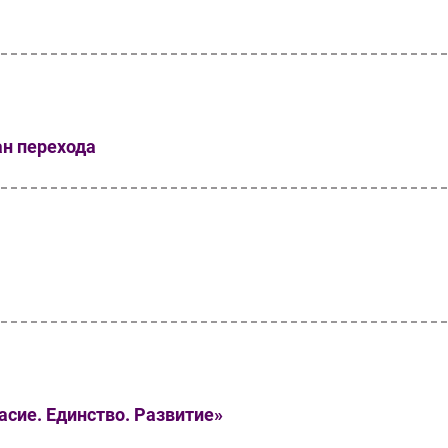
н перехода
сие. Единство. Развитие»