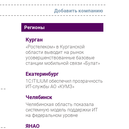
Добавить компанию
РАЗДЕЛЫ
Регионы
Новости
Курган
«Ростелеком» в Курганской
Аналитика
области выводит на рынок
усовершенствованные базовые
Интервью
станции мобильной связи «Булат»
Мероприятия
Екатеринбург
Проекты
1С:ITILIUM обеспечил прозрачность
ИТ-службы АО «КУМЗ»
IT класс
Челябинск
Тестовый стенд
Челябинская область показала
Каталог компаний
системную модель поддержки ИТ
на федеральном уровне
ЯНАО