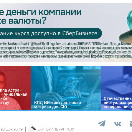
ппа Астра»:
n – уникальная
ынке
Отечественны
ектру
КПД ИИ-контура: новая
виртуализации
метрика для CIO
копирования 
.93 EUR 93.19
ЕКАТЕРИНБУРГ
16.0
°