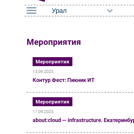
РУБРИКИ
Импорто­замещение
Маркетин
Мероприятия
Автоматизация
Торговые
Промышленности
Оборудов
Мероприятия
Интернет
ПО
13.09.2025
Мобильная связь
Контур Фест: Пикник ИТ
Outsourci
Фиксированная связь
Кадры
Интеграция
Мероприятия
Регулиро
Рынок ПК
11.09.2025
about:cloud — infrastructure. Екатеринбу