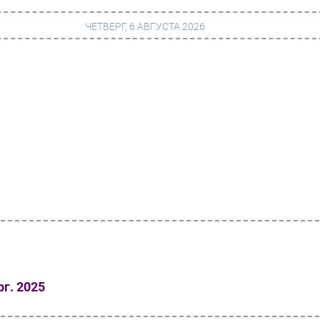
ЧЕТВЕРГ, 6 АВГУСТА 2026
г
Финансы
 сети
Web
ание
Безопасность
Инновации
ng
CIO/Управление ИТ
Гаджеты
вание
Здоровье
рг. 2025