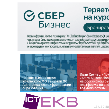
Иван Хрулев, «Гру
Свыше тысячи школ
«Astra Automatio
Уральского ФО выбрали ОС
на российском р
Astra Linux для цифровизации
платформа по сп
образования
возможностей»
ЦБ
USD 80