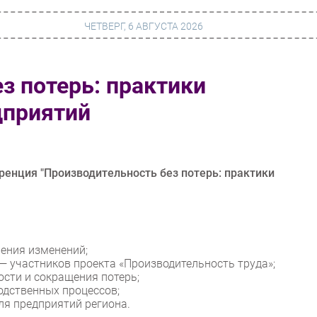
ЧЕТВЕРГ, 6 АВГУСТА 2026
з потерь: практики
г
Финансы
дприятий
 сети
Web
ание
Безопасность
Инновации
еренция "Производительность без потерь: практики
ng
CIO/Управление ИТ
Гаджеты
вание
Здоровье
рения изменений;
— участников проекта «Производительность труда»;
сти и сокращения потерь;
одственных процессов;
ля предприятий региона.