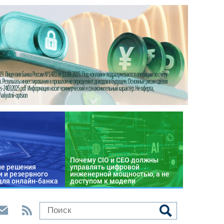
Почему CIO и CEO должны
е решения
управлять цифровой
 и резервного
инженерной мощностью, а не
для онлайн-банка
доступом к модели