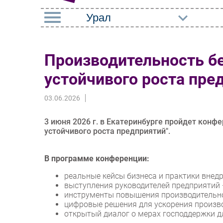
РУБРИКИ
Производительность бе
Импорто­замещение
Маркетин
устойчивого роста пре
Автоматизация
Торговые
Промышленности
03.06.2026
Оборудов
Интернет
ПО
3 июня 2026 г. в Екатеринбурге пройдет конф
Мобильная связь
устойчивого роста предприятий".
Outsourci
Фиксированная связь
Кадры
В программе конференции:
Интеграция
Регулиро
реальные кейсы бизнеса и практики внед
Рынок ПК
выступления руководителей предприятий 
инструменты повышения производительно
цифровые решения для ускорения произв
открытый диалог о мерах господдержки д