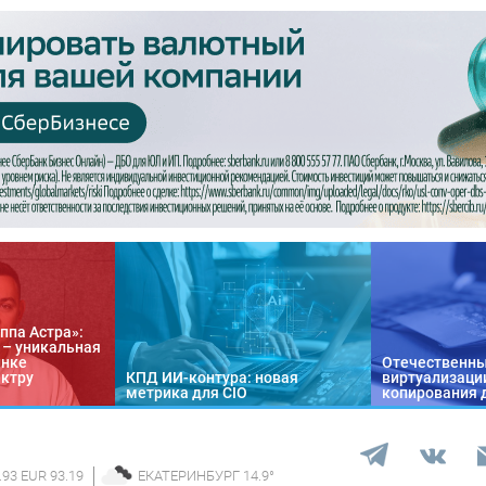
ппа Астра»:
n – уникальная
ынке
Отечественны
ектру
КПД ИИ-контура: новая
виртуализации
метрика для CIO
копирования 
.93 EUR 93.19
ЕКАТЕРИНБУРГ
14.9
°