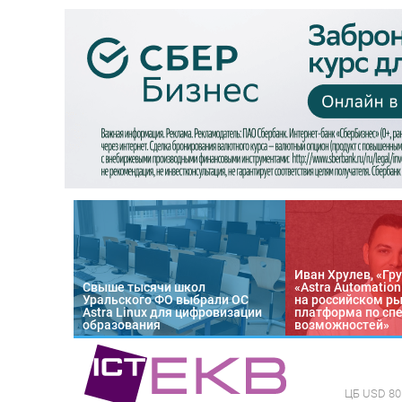
Иван Хрулев, «Гру
Свыше тысячи школ
«Astra Automatio
Уральского ФО выбрали ОС
на российском р
Astra Linux для цифровизации
платформа по сп
образования
возможностей»
ЦБ
USD 80