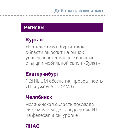
Добавить компанию
РАЗДЕЛЫ
Регионы
Новости
Курган
«Ростелеком» в Курганской
Аналитика
области выводит на рынок
усовершенствованные базовые
Интервью
станции мобильной связи «Булат»
Мероприятия
Екатеринбург
Проекты
1С:ITILIUM обеспечил прозрачность
ИТ-службы АО «КУМЗ»
IT класс
Челябинск
Тестовый стенд
Челябинская область показала
Каталог компаний
системную модель поддержки ИТ
на федеральном уровне
ЯНАО