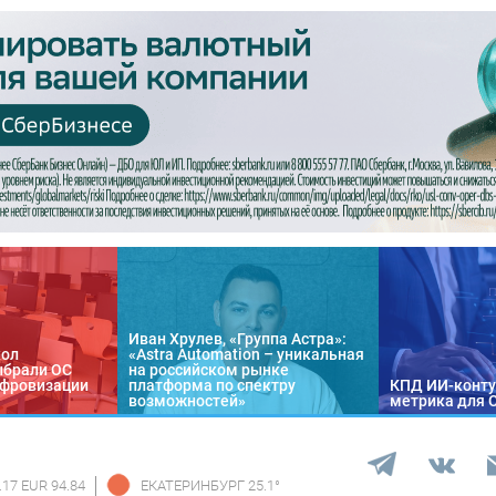
Иван Хрулев, «Группа Астра»:
кол
«Astra Automation – уникальная
ыбрали ОС
на российском рынке
цифровизации
платформа по спектру
КПД ИИ-конту
возможностей»
метрика для 
.17 EUR 94.84
ЕКАТЕРИНБУРГ
25.1
°