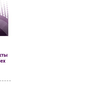
кты
dex