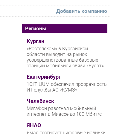
Добавить компанию
РАЗДЕЛЫ
Регионы
Новости
Курган
«Ростелеком» в Курганской
Аналитика
области выводит на рынок
усовершенствованные базовые
Интервью
станции мобильной связи «Булат»
Мероприятия
Екатеринбург
Проекты
1С:ITILIUM обеспечил прозрачность
ИТ-службы АО «КУМЗ»
IT класс
Челябинск
Тестовый стенд
МегаФон разогнал мобильный
Каталог компаний
интернет в Миассе до 100 Мбит/с
ЯНАО
Ямал тестирует цифровые новинки: