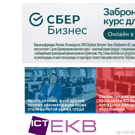
Свыше тысячи ш
Не сто резюме, а сто друзей:
Уральского ФО в
почему рекомендации снова
Astra Linux для 
стали валютой рынка труда
образования
ЦБ
USD 82