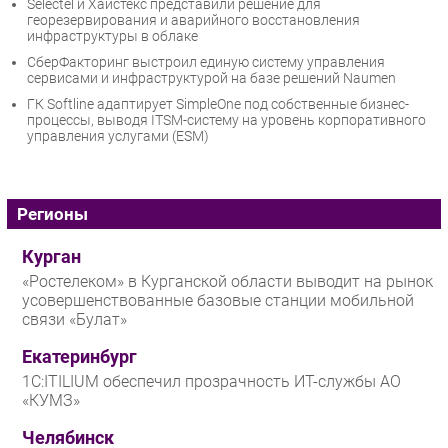
Selectel и Хайстекс представили решение для
георезервирования и аварийного восстановления
инфраструктуры в облаке
СберФакторинг выстроил единую систему управления
сервисами и инфраструктурой на базе решений Naumen
ГК Softline адаптирует SimpleOne под собственные бизнес-
процессы, выводя ITSM-систему на уровень корпоративного
управления услугами (ESM)
Регионы
Курган
«Ростелеком» в Курганской области выводит на рынок
усовершенствованные базовые станции мобильной
связи «Булат»
Екатеринбург
1С:ITILIUM обеспечил прозрачность ИТ-службы АО
«КУМЗ»
Челябинск