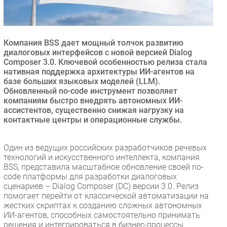
Безопасность
Инновации
CIO/Управление ИТ
Компания BSS дает мощный толчок развитию
диалоговых интерфейсов с новой версией Dialog
Гаджеты
Composer 3.0. Ключевой особенностью релиза стала
Здоровье
нативная поддержка архитектуры ИИ-агентов на
базе больших языковых моделей (LLM).
Обновленный no-code инструмент позволяет
РАЗДЕЛЫ
компаниям быстро внедрять автономных ИИ-
ассистентов, существенно снижая нагрузку на
контактные центры и операционные службы.
Новости
Аналитика
Один из ведущих российских разработчиков речевых
Интервью
технологий и искусственного интеллекта, компания
Мероприятия
BSS, представила масштабное обновление своей no-
code платформы для разработки диалоговых
Проекты
сценариев – Dialog Composer (DC) версии 3.0. Релиз
IT класс
помогает перейти от классической автоматизации на
Тестовый стенд
жестких скриптах к созданию сложных автономных
ИИ-агентов, способных самостоятельно принимать
Каталог компаний
решения и интегрироваться в бизнес-процессы