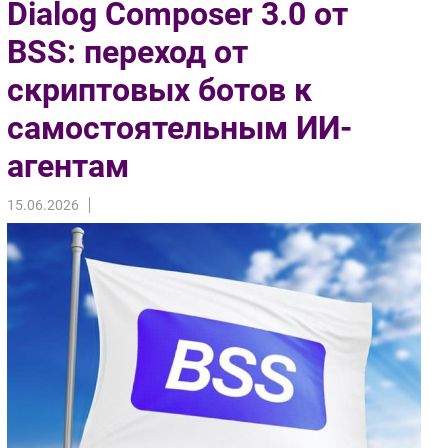
Dialog Composer 3.0 от
Импорто­замещение
BSS: переход от
Автоматизация Промышленности
скриптовых ботов к
Интернет
Мобильная связь
самостоятельным ИИ-
Фиксированная связь
агентам
Интеграция
Рынок ПК
15.06.2026
Маркетинг
Торговые сети
Оборудование
ПО
Outsourcing
Кадры
Регулирование
Финансы
Web