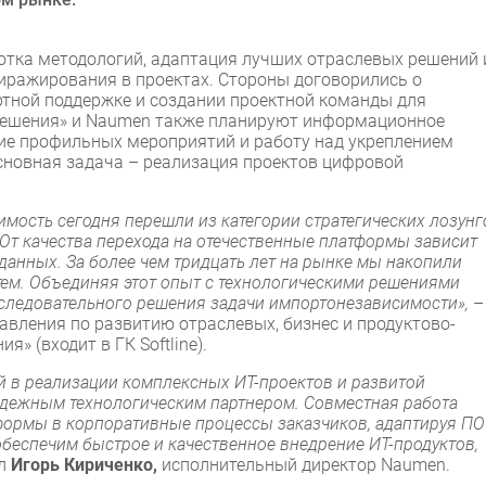
отка методологий, адаптация лучших отраслевых решений 
иражирования в проектах. Стороны договорились о
ртной поддержке и создании проектной команды для
Решения» и Naumen также планируют информационное
ие профильных мероприятий и работу над укреплением
сновная задача – реализация проектов цифровой
мость сегодня перешли из категории стратегических лозунг
От качества перехода на отечественные платформы зависит
данных. За более чем тридцать лет на рынке мы накопили
тем. Объединяя этот опыт с технологическими решениями
следовательного решения задачи импортонезависимости»,
–
авления по развитию отраслевых, бизнес и продуктово-
 (входит в ГК Softline).
ой в реализации комплексных ИТ-проектов и развитой
надежным технологическим партнером. Совместная работа
формы в корпоративные процессы заказчиков, адаптируя ПО
обеспечим быстрое и качественное внедрение ИТ-продуктов,
ал
Игорь Кириченко,
исполнительный директор Naumen.