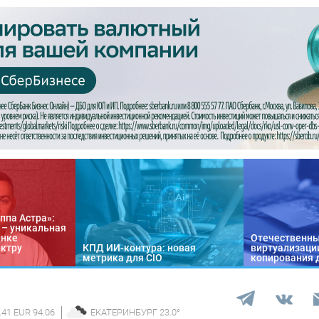
ппа Астра»:
n – уникальная
ынке
Отечественны
ектру
КПД ИИ-контура: новая
виртуализации
метрика для CIO
копирования 
.41 EUR 94.06
ЕКАТЕРИНБУРГ
23.0
°