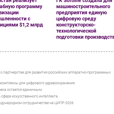
стан реализует
ГК Softline создала для
абную программу
машиностроительного
визации
предприятия единую
шленности с
цифровую среду
ициями $1,2 млрд
конструкторско-
технологической
подготовки производст
 о партнерстве для развития российских аппаратно-программных
 комплексы для цифрового здравоохранения
неса остается единичным
 сфере искусственного интеллекта
международном сотрудничестве на ЦИПР-2026