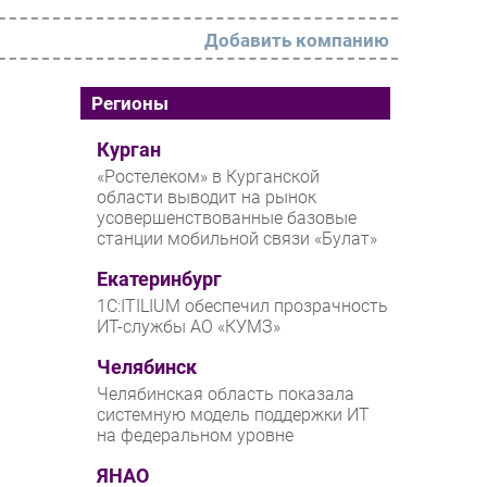
Добавить компанию
РАЗДЕЛЫ
Регионы
Новости
Курган
«Ростелеком» в Курганской
Аналитика
области выводит на рынок
усовершенствованные базовые
Интервью
станции мобильной связи «Булат»
Мероприятия
Екатеринбург
Проекты
1С:ITILIUM обеспечил прозрачность
ИТ-службы АО «КУМЗ»
IT класс
Челябинск
Тестовый стенд
Челябинская область показала
Каталог компаний
системную модель поддержки ИТ
на федеральном уровне
ЯНАО