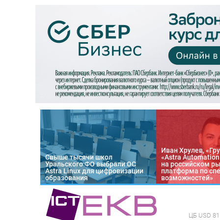
Иван Хрулев, «Гру
Свыше тысячи школ
«Astra Automatio
Уральского ФО выбрали ОС
на российском р
Astra Linux для цифровизации
платформа по сп
образования
возможностей»
ЦБ
USD 81