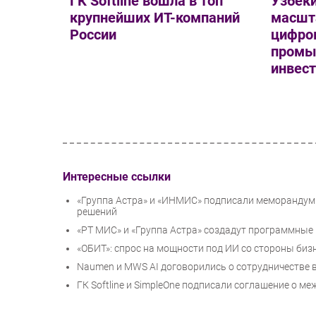
ГК Softline вошла в топ
Узбеки
крупнейших ИТ-компаний
масшт
России
цифро
промы
инвест
Интересные ссылки
«Группа Астра» и «ИНМИС» подписали меморандум
решений
«РТ МИС» и «Группа Астра» создадут программные
«ОБИТ»: спрос на мощности под ИИ со стороны биз
Naumen и MWS AI договорились о сотрудничестве в
ГК Softline и SimpleOne подписали соглашение о 