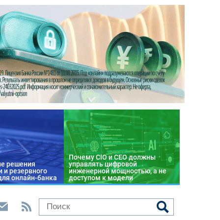
Почему CIO и CEO должны
е решения
управлять цифровой
 и резервного
инженерной мощностью, а не
для онлайн-банка
доступом к модели