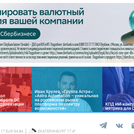
Иван Хрулев, «Группа Астра»:
кол
«Astra Automation – уникальная
ыбрали ОС
на российском рынке
цифровизации
платформа по спектру
КПД ИИ-конту
возможностей»
метрика для 
.17 EUR 94.84
ЕКАТЕРИНБУРГ
17.4
°