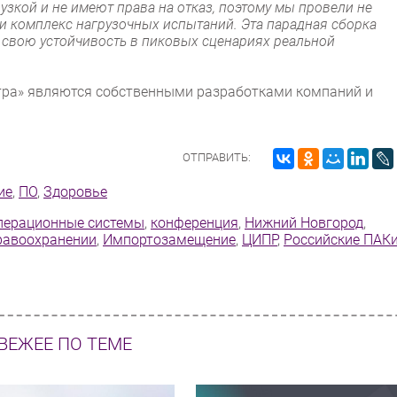
зкой и не имеют права на отказ, поэтому мы провели не
 и комплекс нагрузочных испытаний. Эта парадная сборка
 свою устойчивость в пиковых сценариях реальной
тра» являются собственными разработками компаний и
ОТПРАВИТЬ:
ие
,
ПО
,
Здоровье
перационные системы
,
конференция
,
Нижний Новгород
,
равоохранении
,
Импорто­замещение
,
ЦИПР
,
Российские ПАК
ВЕЖЕЕ ПО ТЕМЕ