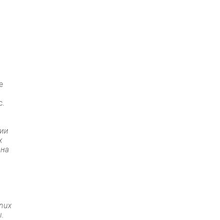
е
с.
тии
х
 на
nux
.