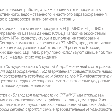
вательские работы, а также развивать и продвигать
ственного, ведомственного и частного здравоохранения,
о в здравоохранении региона и страны.
ть своих флагманских продуктов ЕЦП.МИС и ЕЦП.ЛИС с
 управления базами данных (СУБД) Tantor из экосистемы
работу ИТ-инфраструктуры и выполнение требований
 Сегодня комплексные решения «РТ МИС», предоставляющи
оохранения, успешно работают в 29 регионах России,
ких данных. ЕЦП.МИС регулярно используют свыше 450 ты
 тыс. медицинских учреждений.
»:
«Сотрудничество с “Группой Астра” — важный шаг в разви
для здравоохранения. Подтвержденная совместимость наши
м выстраивать устойчивую и безопасную ИТ-инфраструктуру
а ускорит внедрение современных отечественных цифровых
 отрасли здравоохранения».
стра»:
«Благодаря партнерству с “РТ МИС” мы открываем
тью импортонезависимых цифровых платформ в одной из
лементом выступает связка операционной системы Astra Li
тором сегодня строятся самые требовательные ИТ-ландшафты