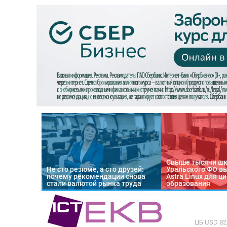
Свыше тысячи ш
Не сто резюме, а сто друзей:
Уральского ФО в
почему рекомендации снова
Astra Linux для 
стали валютой рынка труда
образования
ЦБ
USD 82