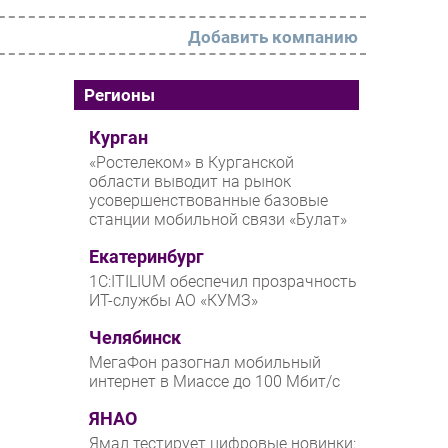
Добавить компанию
РАЗДЕЛЫ
Регионы
Новости
Курган
«Ростелеком» в Курганской
Аналитика
области выводит на рынок
усовершенствованные базовые
Интервью
станции мобильной связи «Булат»
Мероприятия
Екатеринбург
Проекты
1С:ITILIUM обеспечил прозрачность
ИТ-службы АО «КУМЗ»
IT класс
Челябинск
Тестовый стенд
МегаФон разогнал мобильный
Каталог компаний
интернет в Миассе до 100 Мбит/с
ЯНАО
Ямал тестирует цифровые новинки: