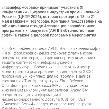
Безопасность
«Газинформсервис» принимает участие в XI
конференции «Цифровая индустрия промышленной
Инновации
России» (ЦИПР‑2026), которая проходит с 18 по 21
CIO/Управление ИТ
мая в Нижнем Новгороде. Компания представлена на
объединённом стенде Ассоциации разработчиков
Гаджеты
программных продуктов (АРПП) «Отечественный
Здоровье
софт», а также в деловой программе мероприятия.
РАЗДЕЛЫ
На объединённом стенде АРПП «Отечественный софт»
«Газинформсервис» демонстрирует флагманские
Новости
продукты, подтверждающие экспертизу компании в
защите критической информационной
Аналитика
инфраструктуры. Среди них — экспертный центр
Интервью
мониторинга и реагирования на инциденты GSOC,
программный комплекс для контроля и анализа
Мероприятия
состояния ИТ‑инфраструктуры Efros Defence
Проекты
Operations, решение класса IGA для управления
жизненным циклом учётных записей Ankey IDM,
IT класс
средство защиты информации от
Тестовый стенд
несанкционированного доступа (СЗИ от НСД)
«Блокхост-Сеть 4», cредство доверенной загрузки
Каталог компаний
SafeNode System Loader, а также