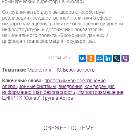
коммерческий директор ГК «Солар».
Сотрудничество двух вендоров способствует
реализации государственной политики в сфере
импортозамещения, развитие безопасной цифровой
инфраструктуры и достижение показателей
национального проекта «Экономика данных и
цифровая трансформация государства».
ОТПРАВИТЬ:
Тематики:
Маркетинг
,
ПО
,
Безопасность
Ключевые слова:
программное обеспечение
,
операционные системы
,
внедрение
,
конференция
,
информационная безопасность
,
Импорто­замещение
,
ЦИПР
,
ГК "Солар"
,
Группа Астра
СВЕЖЕЕ ПО ТЕМЕ