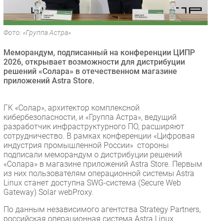
Безопасность
Инновации
Фото: «Группа Астра»
CIO/Управление ИТ
Меморандум, подписанный на конференции ЦИПР
Гаджеты
2026, открывает возможности для дистрибуции
Здоровье
решений «Солара» в отечественном магазине
приложений Astra Store.
РАЗДЕЛЫ
ГК «Солар», архитектор комплексной
Новости
кибербезопасности, и «Группа Астра», ведущий
разработчик инфраструктурного ПО, расширяют
Аналитика
сотрудничество. В рамках конференции «Цифровая
Интервью
индустрия промышленной России» стороны
подписали меморандум о дистрибуции решений
Мероприятия
«Солара» в магазине приложений Astra Store. Первым
Проекты
из них пользователям операционной системы Astra
Linux станет доступна SWG-система (Secure Web
IT класс
Gateway) Solar webProxy.
Тестовый стенд
По данным независимого агентства Strategy Partners,
Каталог компаний
российская операционная система Astra Linux