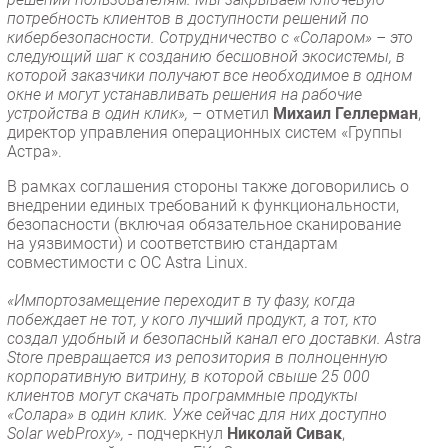
потребность клиентов в доступности решений по
кибербезопасности. Сотрудничество с «Соларом» – это
следующий шаг к созданию бесшовной экосистемы, в
которой заказчики получают все необходимое в одном
окне и могут устанавливать решения на рабочие
устройства в один клик»,
– отметил
Михаил Геллерман
,
директор управления операционных систем «Группы
Астра».
В рамках соглашения стороны также договорились о
внедрении единых требований к функциональности,
безопасности (включая обязательное сканирование
на уязвимости) и соответствию стандартам
совместимости с ОС Astra Linux.
«Импортозамещение переходит в ту фазу, когда
побеждает не тот, у кого лучший продукт, а тот, кто
создал удобный и безопасный канал его доставки. Astra
Store превращается из репозитория в полноценную
корпоративную витрину, в которой свыше 25 000
клиентов могут скачать программные продукты
«Солара» в один клик. Уже сейчас для них доступно
Solar webProxy», -
подчеркнул
Николай Сивак
,