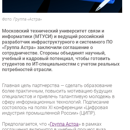
Безопасность
Инновации
Фото: Группа «Астра»
CIO/Управление ИТ
Московский технический университет связи и
Гаджеты
информатики (МТУСИ) и ведущий российский
Здоровье
разработчик инфраструктурного и системного ПО
«Группа Астра» заключили соглашение о
сотрудничестве. Стороны объединят научный,
РАЗДЕЛЫ
учебный и кадровый потенциал, чтобы готовить
студентов по ИТ-специальностям с учетом реальных
Новости
потребностей отрасли.
Аналитика
Интервью
Главная цель партнерства — сделать образование
более практичным, повысить мотивацию будущих
Мероприятия
специалистов и привлечь талантливую молодежь в
Проекты
сферу информационных технологий. Подписание
состоялось на полях XI конференции «Цифровая
IT класс
индустрия промышленной России» (ЦИПР).
Тестовый стенд
Предполагается, что «
Группа Астра
» в рамках
Каталог компаний
соглашения включится в учебный процесс вуза.