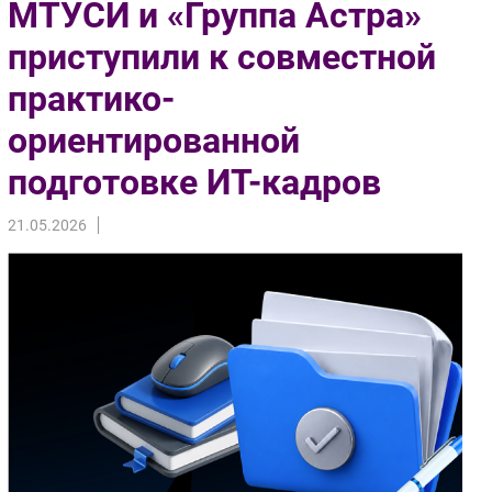
МТУСИ и «Группа Астра»
Импорто­замещение
приступили к совместной
Автоматизация Промышленности
практико-
Интернет
Мобильная связь
ориентированной
Фиксированная связь
подготовке ИТ-кадров
Интеграция
Рынок ПК
21.05.2026
Маркетинг
Торговые сети
Оборудование
ПО
Outsourcing
Кадры
Регулирование
Финансы
Web