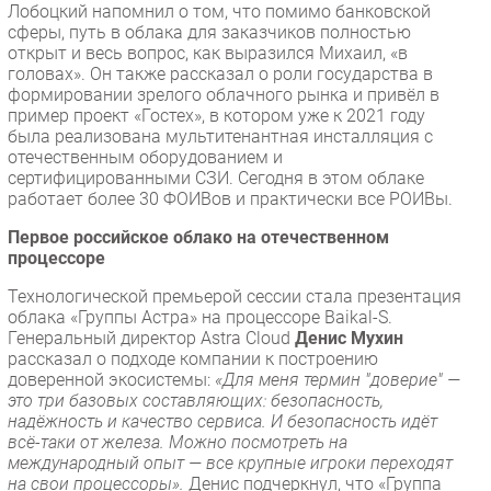
Лобоцкий напомнил о том, что помимо банковской
сферы, путь в облака для заказчиков полностью
открыт и весь вопрос, как выразился Михаил, «в
головах». Он также рассказал о роли государства в
формировании зрелого облачного рынка и привёл в
пример проект «Гостех», в котором уже к 2021 году
была реализована мультитенантная инсталляция с
отечественным оборудованием и
сертифицированными СЗИ. Сегодня в этом облаке
работает более 30 ФОИВов и практически все РОИВы.
Первое российское облако на отечественном
процессоре
Технологической премьерой сессии стала презентация
облака «Группы Астра» на процессоре Baikal-S.
Генеральный директор Astra Cloud
Денис Мухин
рассказал о подходе компании к построению
доверенной экосистемы:
«Для меня термин "доверие" —
это три базовых составляющих: безопасность,
надёжность и качество сервиса. И безопасность идёт
всё-таки от железа. Можно посмотреть на
международный опыт — все крупные игроки переходят
на свои процессоры».
Денис подчеркнул, что «Группа