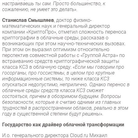
настраиваешь ты сам. Просто большинство, к
сожалению, не умеет это делать».
Станислав Смышляев
, доктор физико-
математических наук и генеральный директор
компании «КриптоПро», отметил сложность переноса
криптографии в облачные среды, рассказав о
возникающих при этом научно-технических вызовах.
При этом он выразил оптимизм относительно
перспектив совместной работы с «Группой Астра» по
встраиванию средств криптографической защиты
класса КС3 в облачную среду:
«Если мы говорим про
госорганы, про госсистемы, в целом про крупные
информационные системы, то ниже класса КС3
опускаться недопустимо, неприлично. Однако перенос в
облачные среды средств класса КС3 сможет
состояться, причем в обозримом будущем. Вопросы
безопасности, которые я считаю одними из главных
трудностей в распространении облаков, реально в этом
году в существенной степени будут решены».
Государство как драйвер облачной трансформации
И.о. генерального директора Cloud.ru Михаил