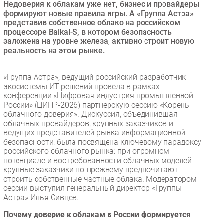
Недоверия к облакам уже нет, бизнес и провайдеры
Безопасность
формируют новые правила игры. А «Группа Астра»
представив собственное облако на российском
Инновации
процессоре Baikal-S, в котором безопасность
CIO/Управление ИТ
заложена на уровне железа, активно строит новую
реальность на этом рынке.
Гаджеты
Здоровье
«Группа Астра», ведущий российский разработчик
экосистемы ИТ-решений провела в рамках
РАЗДЕЛЫ
конференции «Цифровая индустрия промышленной
России» (ЦИПР-2026) партнерскую сессию «Корень
облачного доверия». Дискуссия, объединившая
Новости
облачных провайдеров, крупных заказчиков и
Аналитика
ведущих представителей рынка информационной
безопасности, была посвящена ключевому парадоксу
Интервью
российского облачного рынка: при огромном
Мероприятия
потенциале и востребованности облачных моделей
крупные заказчики по-прежнему предпочитают
Проекты
строить собственные частные облака. Модератором
IT класс
сессии выступил генеральный директор «Группы
Тестовый стенд
Астра» Илья Сивцев.
Каталог компаний
Почему доверие к облакам в России формируется