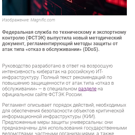
Безопасность
Инновации
Изображение: Magnific.com
CIO/Управление ИТ
Федеральная служба по техническому и экспортному
Гаджеты
контролю (ФСТЭК) выпустила новый методический
Здоровье
документ, регламентирующий методы защиты от
атак типа «отказ в обслуживании» (DDoS).
РАЗДЕЛЫ
Руководство разработано в ответ на возросшую
Новости
интенсивность кибератак на российскую ИТ-
инфраструктуру. Полный текст рекомендаций по
Аналитика
повышению защищенности от атак типа «отказ в
Интервью
обслуживании» — в специальном
разделе
на
официальном сайте ФСТЭК России.
Мероприятия
Регламент описывает порядок действий, необходимых
Проекты
для обеспечения безопасности объектов критической
IT класс
информационной инфраструктуры (КИИ).
Тестовый стенд
Предложенные меры защиты универсальны: они
предназначены для использования государственными
Каталог компаний
ведомствами, частными организациями, а также