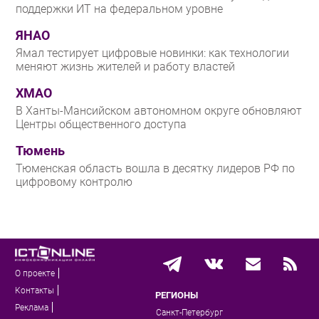
поддержки ИТ на федеральном уровне
ЯНАО
Ямал тестирует цифровые новинки: как технологии
меняют жизнь жителей и работу властей
ХМАО
В Ханты-Мансийском автономном округе обновляют
Центры общественного доступа
Тюмень
Тюменская область вошла в десятку лидеров РФ по
цифровому контролю
О проекте
Контакты
РЕГИОНЫ
Реклама
Санкт-Петербург