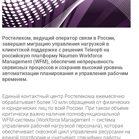
Безопасность
Инновации
CIO/Управление ИТ
Гаджеты
Ростелеком, ведущий оператор связи в России,
Здоровье
завершил миграцию управления нагрузкой в
клиентской поддержке с решения Teleopti на
российскую платформу Naumen Workforce
РАЗДЕЛЫ
Management (WFM), обеспечив непрерывность
сервисных процессов и сохранив высокий уровень
автоматизации планирования и управления рабочим
Новости
временем.
Аналитика
Интервью
Единый контактный центр Ростелекома ежемесячно
Мероприятия
обрабатывает более 10 млн обращений от физических
и юридических лиц по всей России. При таком объеме
Проекты
критически важно наличие полнофункциональной
IT класс
WFM-системы (Workforce Management — система
Тестовый стенд
управления рабочей нагрузкой персонала), которая
обеспечивает сквозной цикл управления ресурсами на
Каталог компаний
единой платформе и учитывает специфику работы