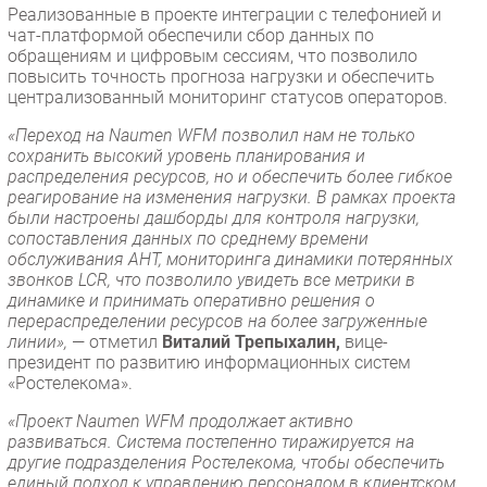
Реализованные в проекте интеграции с телефонией и
чат-платформой обеспечили сбор данных по
обращениям и цифровым сессиям, что позволило
повысить точность прогноза нагрузки и обеспечить
централизованный мониторинг статусов операторов.
«Переход на Naumen WFM позволил нам не только
сохранить высокий уровень планирования и
распределения ресурсов, но и обеспечить более гибкое
реагирование на изменения нагрузки. В рамках проекта
были настроены дашборды для контроля нагрузки,
сопоставления данных по среднему времени
обслуживания AHT, мониторинга динамики потерянных
звонков LCR, что позволило увидеть все метрики в
динамике и принимать оперативно решения о
перераспределении ресурсов на более загруженные
линии»,
— отметил
Виталий Трепыхалин,
вице-
президент по развитию информационных систем
«Ростелекома».
«Проект Naumen WFM продолжает активно
развиваться. Система постепенно тиражируется на
другие подразделения Ростелекома, чтобы обеспечить
единый подход к управлению персоналом в клиентском