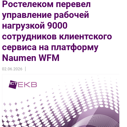
Ростелеком перевел
Импорто­замещение
управление рабочей
Автоматизация Промышленности
нагрузкой 9000
Интернет
Мобильная связь
сотрудников клиентского
Фиксированная связь
сервиса на платформу
Интеграция
Рынок ПК
Naumen WFM
Маркетинг
02.06.2026
Торговые сети
Оборудование
ПО
Outsourcing
Кадры
Регулирование
Финансы
Web