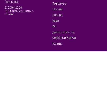
Подписка
Поволжье
© 2004-2026
Москва
"Инфокоммуникации
онлайн"
Сибирь
Урал
Юг
Дальний Восток
Северный Кавказ
Релизы