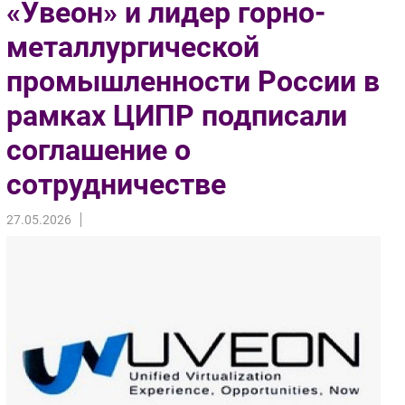
«Увеон» и лидер горно-
Импорто­замещение
металлургической
Автоматизация Промышленности
промышленности России в
Интернет
Мобильная связь
рамках ЦИПР подписали
Фиксированная связь
соглашение о
Интеграция
Рынок ПК
сотрудничестве
Маркетинг
27.05.2026
Торговые сети
Оборудование
ПО
Outsourcing
Кадры
Регулирование
Финансы
Web