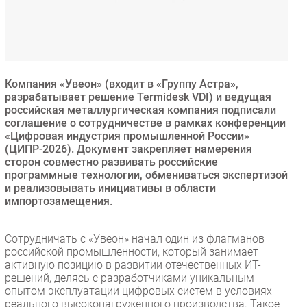
Безопасность
Инновации
CIO/Управление ИТ
Гаджеты
Компания «Увеон» (входит в «Группу Астра»,
Здоровье
разрабатывает решение Termidesk VDI) и ведущая
российская металлургическая компания подписали
соглашение о сотрудничестве в рамках конференции
РАЗДЕЛЫ
«Цифровая индустрия промышленной России»
(ЦИПР-2026). Документ закрепляет намерения
сторон совместно развивать российские
Новости
программные технологии, обмениваться экспертизой
Аналитика
и реализовывать инициативы в области
Интервью
импортозамещения.
Мероприятия
Сотрудничать с «Увеон» начал один из флагманов
Проекты
российской промышленности, который занимает
IT класс
активную позицию в развитии отечественных ИТ-
Тестовый стенд
решений, делясь с разработчиками уникальным
опытом эксплуатации цифровых систем в условиях
Каталог компаний
реального высоконагруженного производства. Такое