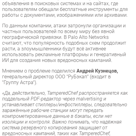
объявления в поисковых системах и на сайтах, где
пользователям обещали бесплатные инструменты для
работы с документами, изображениями или архивами.
По данным компании, атаки затронули организации и
частных пользователей по всему миру без явной
географической привязки. В Palo Alto Networks
считают, что популярность подобных схем продолжит
расти, а злоумышленники будут всё активнее
использовать рекламные платформы и генеративный
ИИ для создания новых вредоносных кампаний.
Мнением о проблеме поделился
Андрей Кузнецов,
генеральный директор ООО "РуБэкап" (входит в
"Группу Астра").
«Да, действительно, TamperedChef распространяется как
поддельный PDF-редактор через malvertising и
устанавливает стиллеры/инфостиллеры, следовательно
заражённые рабочие станции могут передать
компрометированные данные в бэкапы, если нет
изоляции и контроля. Важно понимать, что надёжная
система резервного копирования защищает от
вредоносных кампаний, таких как TamperedChef,