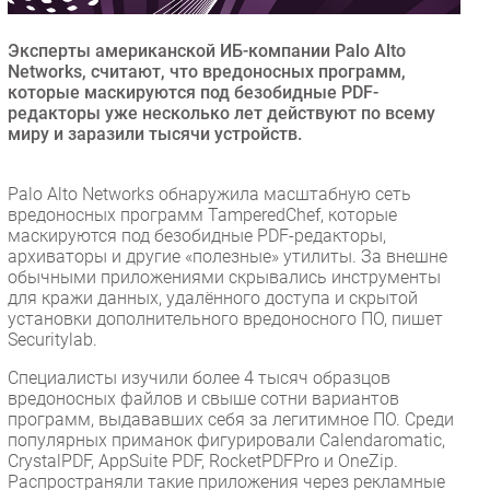
Безопасность
Эксперты американской ИБ-компании Palo Alto
Инновации
Networks, считают, что вредоносных программ,
CIO/Управление ИТ
которые маскируются под безобидные PDF-
редакторы уже несколько лет действуют по всему
Гаджеты
миру и заразили тысячи устройств.
Здоровье
Palo Alto Networks обнаружила масштабную сеть
РАЗДЕЛЫ
вредоносных программ TamperedChef, которые
маскируются под безобидные PDF-редакторы,
архиваторы и другие «полезные» утилиты. За внешне
Новости
обычными приложениями скрывались инструменты
Аналитика
для кражи данных, удалённого доступа и скрытой
установки дополнительного вредоносного ПО, пишет
Интервью
Securitylab.
Мероприятия
Специалисты изучили более 4 тысяч образцов
Проекты
вредоносных файлов и свыше сотни вариантов
IT класс
программ, выдававших себя за легитимное ПО. Среди
популярных приманок фигурировали Calendaromatic,
Тестовый стенд
CrystalPDF, AppSuite PDF, RocketPDFPro и OneZip.
Каталог компаний
Распространяли такие приложения через рекламные