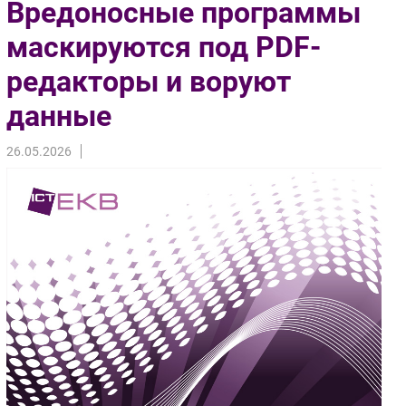
Вредоносные программы
Импорто­замещение
маскируются под PDF-
Автоматизация Промышленности
редакторы и воруют
Интернет
Мобильная связь
данные
Фиксированная связь
Интеграция
26.05.2026
Рынок ПК
Маркетинг
Торговые сети
Оборудование
ПО
Outsourcing
Кадры
Регулирование
Финансы
Web