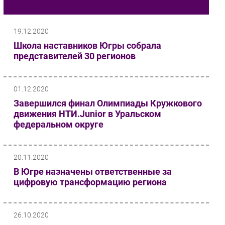
Кадры
Импорто­замещение
Автоматизация Промышленности
19.12.2020
Интернет
Школа наставников Югры собрала
представителей 30 регионов
Мобильная связь
Фиксированная связь
Интеграция
01.12.2020
Рынок ПК
Завершился финал Олимпиады Кружкового
Маркетинг
движения НТИ.Junior в Уральском
федеральном округе
Торговые сети
Оборудование
ПО
20.11.2020
Outsourcing
В Югре назначены ответственные за
цифровую трансформацию региона
Кадры
Регулирование
Финансы
26.10.2020
Web