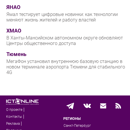
ЯНАО
Ямал тестирует цифровые новинки: как технологии
меняют жизнь жителей и работу властей
ХМАО
В Ханты-Мансийском автономном округе обновляют
Центры общественного доступа
Тюмень
МегаФон установил внутреннюю базовую станцию в
новом терминале аэропорта Тюмени для стабильного
4G
О проекте
Контакты
РЕГИОНЫ
Реклама
Санкт-Петербург