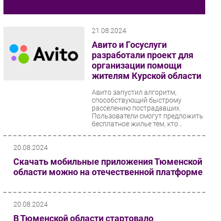
Web
Импорто­замещение
Автоматизация Промышленности
21.08.2024
Интернет
Авито и Госуслуги
разработали проект для
Мобильная связь
организации помощи
Фиксированная связь
жителям Курской области
Интеграция
Авито запустил алгоритм,
Рынок ПК
способствующий быстрому
расселению пострадавших.
Маркетинг
Пользователи смогут предложить
Торговые сети
бесплатное жилье тем, кто...
Оборудование
20.08.2024
ПО
Скачать мобильные приложения Тюменской
Outsourcing
области можно на отечественной платформе
Кадры
Регулирование
20.08.2024
Финансы
В Тюменской области стартовало
Web