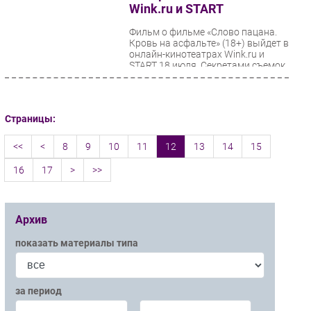
Wink.ru и START
Фильм о фильме «Слово пацана.
Кровь на асфальте» (18+) выйдет в
онлайн-кинотеатрах Wink.ru и
START 18 июля. Секретами съемок
ставшего...
Страницы:
<<
<
8
9
10
11
12
13
14
15
16
17
>
>>
Архив
показать материалы типа
за период