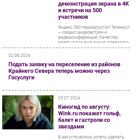
демонстрация экрана в 4К
и встречи на 500
участников
Яндекс 360 перезапустил Телемост
— сервис видеовстреч и
видеоконференций. Качество
видео стало еще лучше, появились
новые функции,...
02.08.2024
Подать заявку на переселение из районов
Крайнего Севера теперь можно через
Госуслуги
29.07.2024
Киногид по августу:
Wink.ru покажет гольф,
балет и гастроли со
звездами
В августе можно успеть сделать