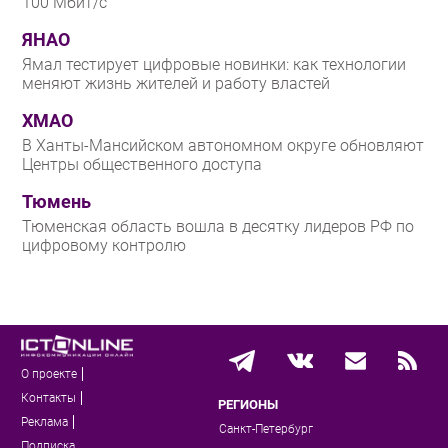
100 Мбит/с
ЯНАО
Ямал тестирует цифровые новинки: как технологии
меняют жизнь жителей и работу властей
ХМАО
В Ханты-Мансийском автономном округе обновляют
Центры общественного доступа
Тюмень
Тюменская область вошла в десятку лидеров РФ по
цифровому контролю
О проекте
Контакты
РЕГИОНЫ
Реклама
Санкт-Петербург
Подписка