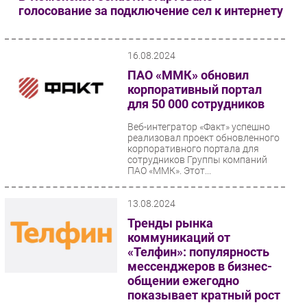
голосование за подключение сел к интернету
Безопасность
Инновации
16.08.2024
CIO/Управление ИТ
ПАО «ММК» обновил
Гаджеты
корпоративный портал
Здоровье
для 50 000 сотрудников
Веб-интегратор «Факт» успешно
РАЗДЕЛЫ
реализовал проект обновленного
корпоративного портала для
сотрудников Группы компаний
Новости
ПАО «ММК». Этот...
Аналитика
Интервью
13.08.2024
Мероприятия
Тренды рынка
коммуникаций от
Проекты
«Телфин»: популярность
IT класс
мессенджеров в бизнес-
Тестовый стенд
общении ежегодно
показывает кратный рост
Каталог компаний