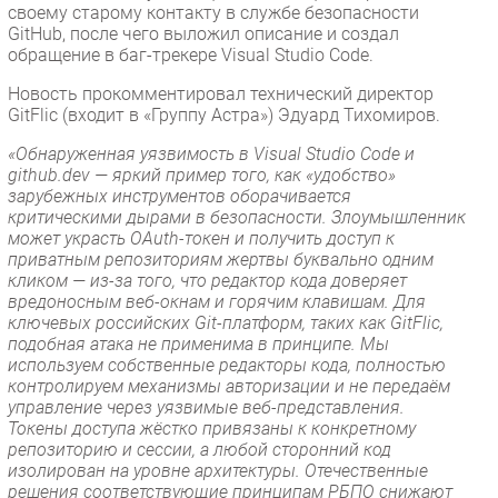
своему старому контакту в службе безопасности
GitHub, после чего выложил описание и создал
обращение в баг-трекере Visual Studio Code.
Новость прокомментировал технический директор
GitFlic (входит в «Группу Астра») Эдуард Тихомиров.
«Обнаруженная уязвимость в Visual Studio Code и
github.dev — яркий пример того, как «удобство»
зарубежных инструментов оборачивается
критическими дырами в безопасности. Злоумышленник
может украсть OAuth-токен и получить доступ к
приватным репозиториям жертвы буквально одним
кликом — из-за того, что редактор кода доверяет
вредоносным веб-окнам и горячим клавишам. Для
ключевых российских Git-платформ, таких как GitFlic,
подобная атака не применима в принципе. Мы
используем собственные редакторы кода, полностью
контролируем механизмы авторизации и не передаём
управление через уязвимые веб-представления.
Токены доступа жёстко привязаны к конкретному
репозиторию и сессии, а любой сторонний код
изолирован на уровне архитектуры. Отечественные
решения соответствующие принципам РБПО снижают