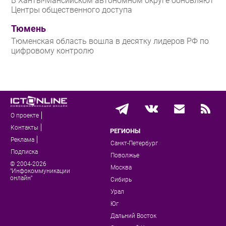
В Ханты-Мансийском автономном округе обновляют
Центры общественного доступа
Тюмень
Тюменская область вошла в десятку лидеров РФ по
цифровому контролю
О проекте
Контакты
РЕГИОНЫ
Реклама
Санкт-Петербург
Подписка
Поволжье
© 2004-2026
Москва
"Инфокоммуникации
онлайн"
Сибирь
Урал
Юг
Дальний Восток