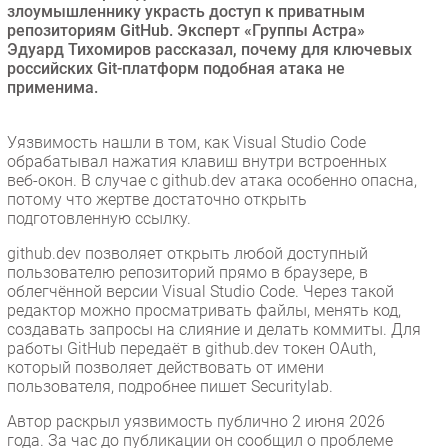
злоумышленнику украсть доступ к приватным
Безопасность
репозиториям GitHub. Эксперт «Группы Астра»
Эдуард Тихомиров рассказал, почему для ключевых
Инновации
российских Git-платформ подобная атака не
CIO/Управление ИТ
применима.
Гаджеты
Здоровье
Уязвимость нашли в том, как Visual Studio Code
обрабатывал нажатия клавиш внутри встроенных
веб-окон. В случае с github.dev атака особенно опасна,
РАЗДЕЛЫ
потому что жертве достаточно открыть
подготовленную ссылку.
Новости
github.dev позволяет открыть любой доступный
Аналитика
пользователю репозиторий прямо в браузере, в
облегчённой версии Visual Studio Code. Через такой
Интервью
редактор можно просматривать файлы, менять код,
Мероприятия
создавать запросы на слияние и делать коммиты. Для
работы GitHub передаёт в github.dev токен OAuth,
Проекты
который позволяет действовать от имени
IT класс
пользователя, подробнее пишет Securitylab.
Тестовый стенд
Автор раскрыл уязвимость публично 2 июня 2026
Каталог компаний
года. За час до публикации он сообщил о проблеме