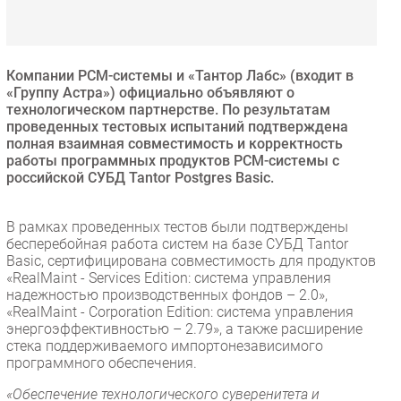
Безопасность
Инновации
CIO/Управление ИТ
Компании РСМ-системы и «Тантор Лабс» (входит в
«Группу Астра») официально объявляют о
Гаджеты
технологическом партнерстве. По результатам
Здоровье
проведенных тестовых испытаний подтверждена
полная взаимная совместимость и корректность
работы программных продуктов РСМ-системы с
РАЗДЕЛЫ
российской СУБД Tantor Postgres Basic.
Новости
В рамках проведенных тестов были подтверждены
Аналитика
бесперебойная работа систем на базе СУБД Tantor
Basic, сертифицирована совместимость для продуктов
Интервью
«RealMaint - Services Edition: система управления
Мероприятия
надежностью производственных фондов – 2.0»,
«RealMaint - Corporation Edition: система управления
Проекты
энергоэффективностью – 2.79», а также расширение
IT класс
стека поддерживаемого импортонезависимого
Тестовый стенд
программного обеспечения.
Каталог компаний
«Обеспечение технологического суверенитета и