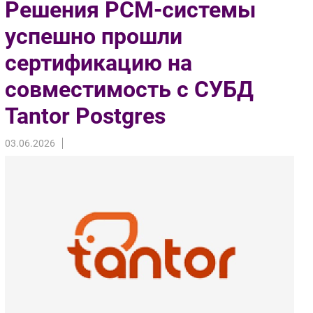
Решения РСМ-системы
Импорто­замещение
успешно прошли
Автоматизация Промышленности
сертификацию на
Интернет
Мобильная связь
совместимость с СУБД
Фиксированная связь
Tantor Postgres
Интеграция
Рынок ПК
03.06.2026
Маркетинг
Торговые сети
Оборудование
ПО
Outsourcing
Кадры
Регулирование
Финансы
Web