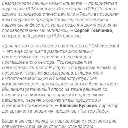
безопасности данных наших клиентов — приоритетная
задача для РСМ-системы. Интеграция с СУБД Tantor от
одного из лидеров отечественного ИТ-рынка позволяет
нам предлагать предприятиям еще более гибкие и
надежные инфраструктурные решения для управления
производственными активами»,
–
Сергей Темченко
,
генеральный директор РСМ-системы.
«Для нас технологическое партнерство с РСМ-системой
— это еще один шаг в развитии экосистемы
совместимых отечественных решений для
промышленного сектора. Подтвержденная
совместимость Tantor Postgres с продуктами RealMaint
позволяет заказчикам выстраивать надежную и
импортонезависимую ИТ-инфраструктуру без
компромиссов по производительности и безопасности.
Мы видим устойчивый спрос на такие решения со
стороны российских предприятий и продолжим
расширять перечень совместимых продуктов и
сценариев применения»,
—
Алексей Кулаков
, директор
департамента развития продуктов «Тантор Лабс».
Выданные сертификаты подтверждают соответствие
совместных решений строгим стандартам