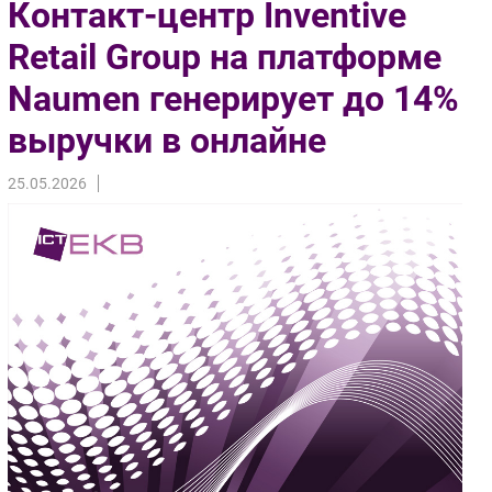
Контакт-центр Inventive
Импорто­замещение
Retail Group на платформе
Автоматизация Промышленности
Naumen генерирует до 14%
Интернет
Мобильная связь
выручки в онлайне
Фиксированная связь
Интеграция
25.05.2026
Рынок ПК
Маркетинг
Торговые сети
Оборудование
ПО
Outsourcing
Кадры
Регулирование
Финансы
Web