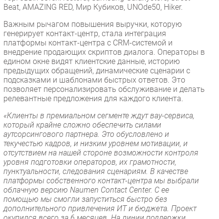
Beat, AMAZING RED, Мир Кубиков, UNOde50, Hiker.
Важным рычагом повышения выручки, которую
генерирует контакт-центр, стала интеграция
платформы контакт-центра с CRM-системой и
внедрение продающих скриптов диалога. Операторы в
едином окне видят клиентские данные, историю
предыдущих обращений, динамические сценарии с
подсказками и шаблонами быстрых ответов. Это
позволяет персонализировать обслуживание и делать
релевантные предложения для каждого клиента.
«Клиенты в премиальном сегменте ждут вау-сервиса,
который крайне сложно обеспечить силами
аутсорсингового партнера. Это обусловлено и
текучестью кадров, и низким уровнем мотивации, и
отсутствием на нашей стороне возможности контроля
уровня подготовки операторов, их грамотности,
пунктуальности, следования сценариям. В качестве
платформы собственного контакт-центра мы выбрали
облачную версию Naumen Contact Center. С ее
помощью мы смогли запуститься быстро без
дополнительного привлечения ИТ и бюджета. Проект
окупился всего за 6 месяцев. На линии поддержки