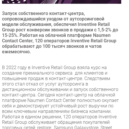
Безопасность
Запуск собственного контакт-центра,
Инновации
сопровождавшийся уходом от аутсорсинговой
CIO/Управление ИТ
модели обслуживания, обеспечил Inventive Retail
Group рост конверсии звонков в продажи с 1,5-2% до
Гаджеты
15-25%. Работая на облачной платформе Naumen
Здоровье
Contact Center, 120 операторов Inventive Retail Group
обрабатывают до 100 тысяч звонков и чатов
ежемесячно.
РАЗДЕЛЫ
В 2022 году в Inventive Retail Group взяла курс на
Новости
создание премиального сервиса для клиентов и
Аналитика
повышение продаж в контакт-центре. Следствием
этого стал отказ от услуг аутсорсинга в
Интервью
дистанционном обслуживании и запуск собственного
Мероприятия
контакт-центра. Сегодня контакт-центр на облачной
платформе Naumen Сontact Center полностью окупает
Проекты
себя и демонстрирует устойчивый рост выручки по
IT класс
всем ключевым направлениям бизнеса компании.
Тестовый стенд
Работая в едином решении, 120 операторов Inventive
Retail Group обслуживает обращения покупателей
Каталог компаний
торговых сетей: restore:, Samsung Galaxystore, Street