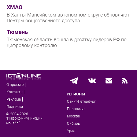
ХМАО
В Ханты-Мансийском автономном округе обновляют
Центры общественного доступа
Тюмень
Тюменская область вошла в десятку лидеров РФ по
цифровому контролю
О проекте
Контакты
РЕГИОНЫ
Реклама
Санкт-Петербург
Подписка
Поволжье
© 2004-2026
Москва
"Инфокоммуникации
онлайн"
Сибирь
Урал