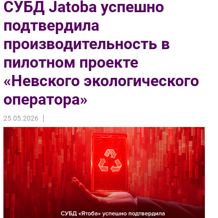
СУБД Jatoba успешно
Импорто­замещение
подтвердила
Автоматизация Промышленности
производительность в
Интернет
Мобильная связь
пилотном проекте
Фиксированная связь
«Невского экологического
Интеграция
Рынок ПК
оператора»
Маркетинг
25.05.2026
Торговые сети
Оборудование
ПО
Outsourcing
Кадры
Регулирование
Финансы
Web