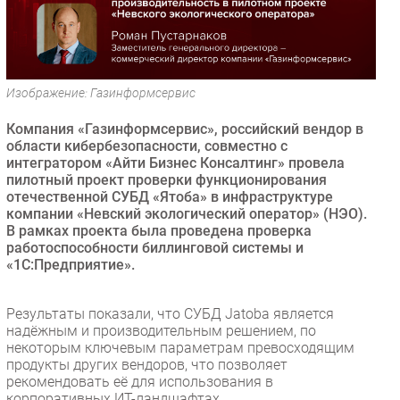
Безопасность
Инновации
CIO/Управление ИТ
Изображение: Газинформсервис
Гаджеты
Здоровье
Компания «Газинформсервис», российский вендор в
области кибербезопасности, совместно с
интегратором «Айти Бизнес Консалтинг» провела
РАЗДЕЛЫ
пилотный проект проверки функционирования
отечественной СУБД «Ятоба» в инфраструктуре
Новости
компании «Невский экологический оператор» (НЭО).
В рамках проекта была проведена проверка
Аналитика
работоспособности биллинговой системы и
Интервью
«1С:Предприятие».
Мероприятия
Проекты
Результаты показали, что СУБД Jatoba является
надёжным и производительным решением, по
IT класс
некоторым ключевым параметрам превосходящим
Тестовый стенд
продукты других вендоров, что позволяет
рекомендовать её для использования в
Каталог компаний
корпоративных ИТ-ландшафтах.