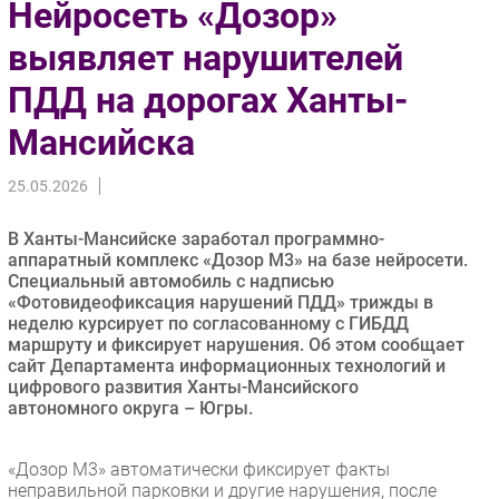
Нейросеть «Дозор»
Импорто­замещение
выявляет нарушителей
Автоматизация Промышленности
ПДД на дорогах Ханты-
Интернет
Мобильная связь
Мансийска
Фиксированная связь
Интеграция
25.05.2026
Рынок ПК
В Ханты-Мансийске заработал программно-
Маркетинг
аппаратный комплекс «Дозор М3» на базе нейросети.
Торговые сети
Специальный автомобиль с надписью
«Фотовидеофиксация нарушений ПДД» трижды в
Оборудование
неделю курсирует по согласованному с ГИБДД
ПО
маршруту и фиксирует нарушения. Об этом сообщает
сайт Департамента информационных технологий и
Outsourcing
цифрового развития Ханты-Мансийского
Кадры
автономного округа – Югры.
Регулирование
Финансы
«Дозор М3» автоматически фиксирует факты
неправильной парковки и другие нарушения, после
Web