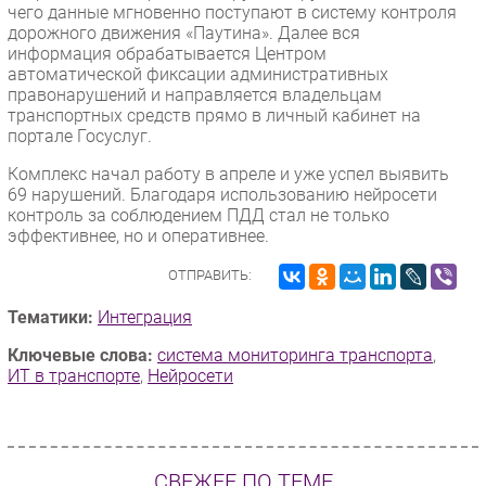
чего данные мгновенно поступают в систему контроля
Безопасность
дорожного движения «Паутина». Далее вся
информация обрабатывается Центром
Инновации
автоматической фиксации административных
CIO/Управление ИТ
правонарушений и направляется владельцам
транспортных средств прямо в личный кабинет на
Гаджеты
портале Госуслуг.
Здоровье
Комплекс начал работу в апреле и уже успел выявить
69 нарушений. Благодаря использованию нейросети
РАЗДЕЛЫ
контроль за соблюдением ПДД стал не только
эффективнее, но и оперативнее.
Новости
ОТПРАВИТЬ:
Аналитика
Интервью
Тематики:
Интеграция
Мероприятия
Ключевые слова:
система мониторинга транспорта
,
ИТ в транспорте
,
Нейросети
Проекты
IT класс
Тестовый стенд
Каталог компаний
СВЕЖЕЕ ПО ТЕМЕ