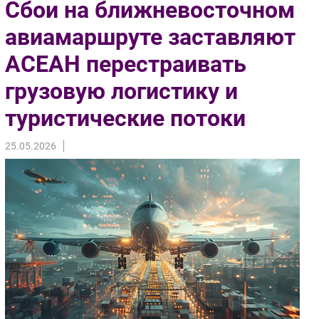
Сбои на ближневосточном
Импорто­замещение
авиамаршруте заставляют
Автоматизация Промышленности
АСЕАН перестраивать
Интернет
Мобильная связь
грузовую логистику и
Фиксированная связь
туристические потоки
Интеграция
Рынок ПК
25.05.2026
Маркетинг
Торговые сети
Оборудование
ПО
Outsourcing
Кадры
Регулирование
Финансы
Web