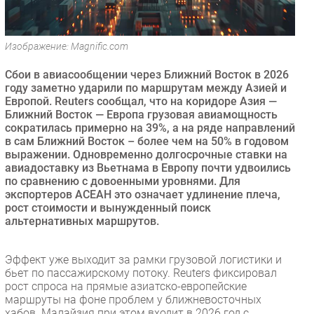
Безопасность
Инновации
Изображение: Magnific.com
CIO/Управление ИТ
Сбои в авиасообщении через Ближний Восток в 2026
Гаджеты
году заметно ударили по маршрутам между Азией и
Здоровье
Европой. Reuters сообщал, что на коридоре Азия —
Ближний Восток — Европа грузовая авиамощность
сократилась примерно на 39%, а на ряде направлений
РАЗДЕЛЫ
в сам Ближний Восток – более чем на 50% в годовом
выражении. Одновременно долгосрочные ставки на
Новости
авиадоставку из Вьетнама в Европу почти удвоились
по сравнению с довоенными уровнями. Для
Аналитика
экспортеров АСЕАН это означает удлинение плеча,
Интервью
рост стоимости и вынужденный поиск
альтернативных маршрутов.
Мероприятия
Проекты
Эффект уже выходит за рамки грузовой логистики и
IT класс
бьет по пассажирскому потоку. Reuters фиксировал
Тестовый стенд
рост спроса на прямые азиатско-европейские
маршруты на фоне проблем у ближневосточных
Каталог компаний
хабов. Малайзия при этом входит в 2026 год с