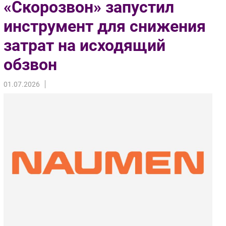
«Скорозвон» запустил
Импорто­замещение
инструмент для снижения
Автоматизация Промышленности
затрат на исходящий
Интернет
Мобильная связь
обзвон
Фиксированная связь
Интеграция
01.07.2026
Рынок ПК
Маркетинг
Торговые сети
Оборудование
ПО
Outsourcing
Кадры
Регулирование
Финансы
Web