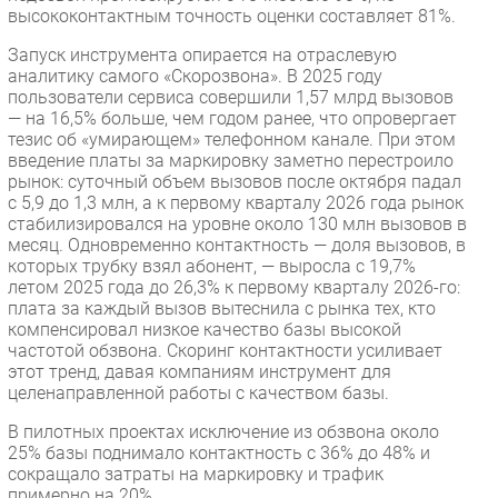
высококонтактным точность оценки составляет 81%.
Запуск инструмента опирается на отраслевую
аналитику самого «Скорозвона». В 2025 году
пользователи сервиса совершили 1,57 млрд вызовов
— на 16,5% больше, чем годом ранее, что опровергает
тезис об «умирающем» телефонном канале. При этом
введение платы за маркировку заметно перестроило
рынок: суточный объем вызовов после октября падал
с 5,9 до 1,3 млн, а к первому кварталу 2026 года рынок
стабилизировался на уровне около 130 млн вызовов в
месяц. Одновременно контактность — доля вызовов, в
которых трубку взял абонент, — выросла с 19,7%
летом 2025 года до 26,3% к первому кварталу 2026-го:
плата за каждый вызов вытеснила с рынка тех, кто
компенсировал низкое качество базы высокой
частотой обзвона. Скоринг контактности усиливает
этот тренд, давая компаниям инструмент для
целенаправленной работы с качеством базы.
В пилотных проектах исключение из обзвона около
25% базы поднимало контактность с 36% до 48% и
сокращало затраты на маркировку и трафик
примерно на 20%.