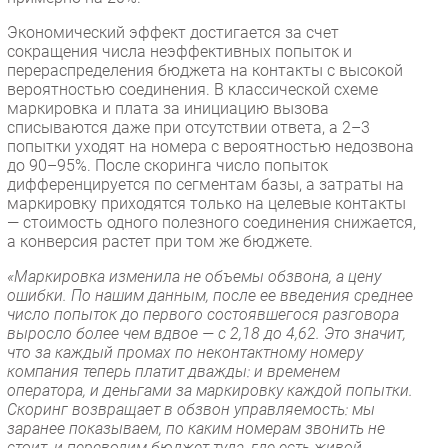
Экономический эффект достигается за счет
сокращения числа неэффективных попыток и
перераспределения бюджета на контакты с высокой
вероятностью соединения. В классической схеме
маркировка и плата за инициацию вызова
списываются даже при отсутствии ответа, а 2–3
попытки уходят на номера с вероятностью недозвона
до 90–95%. После скоринга число попыток
дифференцируется по сегментам базы, а затраты на
маркировку приходятся только на целевые контакты
— стоимость одного полезного соединения снижается,
а конверсия растет при том же бюджете.
«Маркировка изменила не объемы обзвона, а цену
ошибки. По нашим данным, после ее введения среднее
число попыток до первого состоявшегося разговора
выросло более чем вдвое — с 2,18 до 4,62. Это значит,
что за каждый промах по неконтактному номеру
компания теперь платит дважды: и временем
оператора, и деньгами за маркировку каждой попытки.
Скоринг возвращает в обзвон управляемость: мы
заранее показываем, по каким номерам звонить не
стоит, и переводим бюджет туда, где есть живой