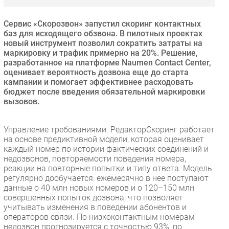
Безопасность
Сервис «Скорозвон» запустил скоринг контактных
Инновации
баз для исходящего обзвона. В пилотных проектах
CIO/Управление ИТ
новый инструмент позволил сократить затраты на
маркировку и трафик примерно на 20%. Решение,
Гаджеты
разработанное на платформе Naumen Contact Center,
Здоровье
оценивает вероятность дозвона еще до старта
кампании и помогает эффективнее расходовать
бюджет после введения обязательной маркировки
РАЗДЕЛЫ
вызовов.
Новости
Управление требованиями. РедакторСкоринг работает
Аналитика
на основе предиктивной модели, которая оценивает
каждый номер по истории фактических соединений и
Интервью
недозвонов, повторяемости поведения номера,
Мероприятия
реакции на повторные попытки и типу ответа. Модель
регулярно дообучается: ежемесячно в нее поступают
Проекты
данные о 40 млн новых номеров и о 120–150 млн
IT класс
совершенных попыток дозвона, что позволяет
Тестовый стенд
учитывать изменения в поведении абонентов и
операторов связи. По низкоконтактным номерам
Каталог компаний
недозвон прогнозируется с точностью 93%, по