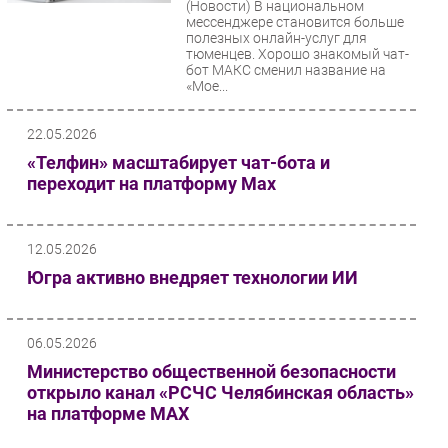
(Новости)
В национальном
мессенджере становится больше
Безопасность
полезных онлайн-услуг для
Инновации
тюменцев. Хорошо знакомый чат-
бот МАКС сменил название на
CIO/Управление ИТ
«Мое...
Гаджеты
22.05.2026
Здоровье
«Телфин» масштабирует чат-бота и
переходит на платформу Max
РАЗДЕЛЫ
Новости
12.05.2026
Аналитика
Югра активно внедряет технологии ИИ
Интервью
Мероприятия
06.05.2026
Проекты
Министерство общественной безопасности
IT класс
открыло канал «РСЧС Челябинская область»
Тестовый стенд
на платформе MAX
Каталог компаний