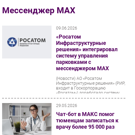
Импорто­замещение
Мессенджер MAX
Автоматизация Промышленности
Интернет
09.06.2026
Мобильная связь
«Росатом
Фиксированная связь
Инфраструктурные
решения» интегрировал
Интеграция
систему управления
Рынок ПК
парковками с
Маркетинг
мессенджером МАХ
Торговые сети
(Новости)
АО «Росатом
Инфраструктурные решения» (РИР,
Оборудование
входит в Госкорпорацию
ПО
«Росатом») доработало систему
«Умные парковки» для
Outsourcing
бесперебойного...
29.05.2026
Кадры
Чат-бот в МАКС помог
Регулирование
тюменцам записаться к
Финансы
врачу более 95 000 раз
Web