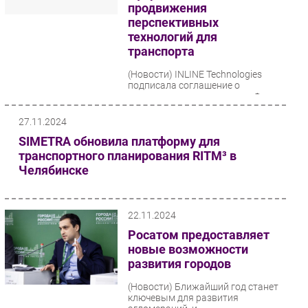
продвижения
перспективных
технологий для
транспорта
(Новости)
INLINE Technologies
подписала соглашение о
сотрудничестве с проектом Фонда
Росконгресс «Территория
инноваций» и компанией «ТТК –
27.11.2024
Цифровые...
SIMETRA обновила платформу для
транспортного планирования RITM³ в
Челябинске
22.11.2024
Росатом предоставляет
новые возможности
развития городов
(Новости)
Ближайший год станет
ключевым для развития