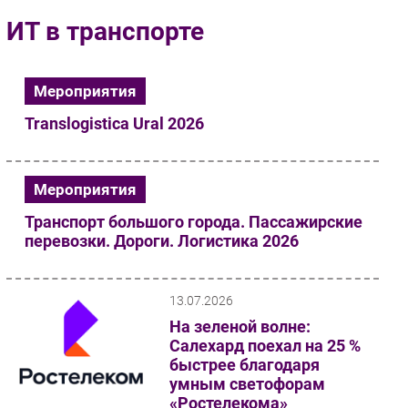
Импорто­замещение
ИТ в транспорте
Автоматизация Промышленности
Интернет
Мероприятия
Мобильная связь
Translogistica Ural 2026
Фиксированная связь
Интеграция
Рынок ПК
Мероприятия
Маркетинг
Транспорт большого города. Пассажирские
Торговые сети
перевозки. Дороги. Логистика 2026
Оборудование
ПО
13.07.2026
Outsourcing
На зеленой волне:
Кадры
Салехард поехал на 25 %
Регулирование
быстрее благодаря
Финансы
умным светофорам
«Ростелекома»
Web