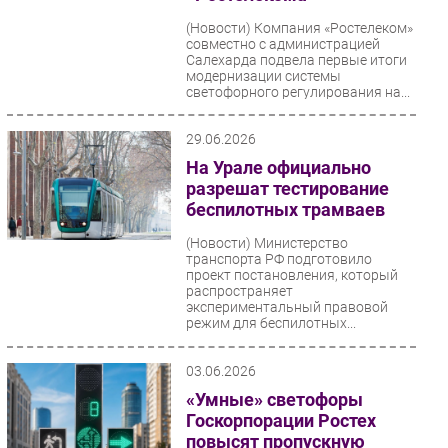
Безопасность
(Новости)
Компания «Ростелеком»
совместно с администрацией
Инновации
Салехарда подвела первые итоги
модернизации системы
CIO/Управление ИТ
светофорного регулирования на...
Гаджеты
Здоровье
29.06.2026
На Урале официально
разрешат тестирование
РАЗДЕЛЫ
беспилотных трамваев
Новости
(Новости)
Министерство
транспорта РФ подготовило
Аналитика
проект постановления, который
распространяет
Интервью
экспериментальный правовой
Мероприятия
режим для беспилотных...
Проекты
03.06.2026
IT класс
«Умные» светофоры
Тестовый стенд
Госкорпорации Ростех
Каталог компаний
повысят пропускную