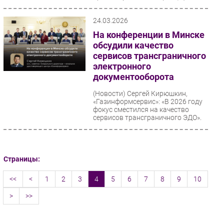
которого —...
24.03.2026
На конференции в Минске
обсудили качество
сервисов трансграничного
электронного
документооборота
(Новости)
Сергей Кирюшкин,
«Газинформсервис»: «В 2026 году
фокус сместился на качество
сервисов трансграничного ЭДО».
Страницы:
<<
<
1
2
3
4
5
6
7
8
9
10
>
>>