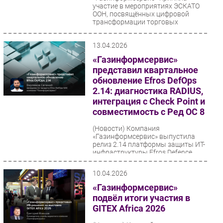
участие в мероприятиях ЭСКАТО
ООН, посвящённых цифровой
трансформации торговых
документов. В российской...
13.04.2026
«Газинформсервис»
представил квартальное
обновление Efros DefOps
2.14: диагностика RADIUS,
интеграция с Check Point и
совместимость с Ред ОС 8
(Новости)
Компания
«Газинформсервис» выпустила
релиз 2.14 платформы защиты ИТ-
инфраструктуры Efros Defence
Operations (Efros DefOps). В
обновлении...
10.04.2026
«Газинформсервис»
подвёл итоги участия в
GITEX Africa 2026