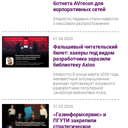
ботнета AVrecon для
корпоративных сетей
(Новости)
Недавно стало известно
о массовом распространении
вредоносного программного
обеспечения AVrecon,
поразившего десятки тысяч SOHO-
01.04.2026
маршрутизаторов...
Фальшивый читательский
билет: хакеры под видом
разработчика заразили
библиотеку Axios
(Новости)
В конце марта 2026 года
неизвестный злоумышленник
взломал npm-аккаунт основного
разработчика популярной
JavaScript-библиотеки Axios....
31.03.2026
«Газинформсервис» и
ПГУТИ закрепили
стратегическое