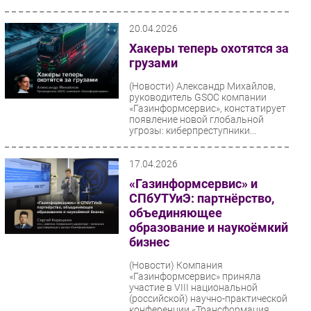
о критической уязвимости в
популярной JavaScript-библиотеке
protobuf.js. Уязвимость
20.04.2026
позволяет...
Хакеры теперь охотятся за
грузами
(Новости)
Александр Михайлов,
руководитель GSOC компании
«Газинформсервис», констатирует
появление новой глобальной
угрозы: киберпреступники...
17.04.2026
«Газинформсервис» и
СПбУТУиЭ: партнёрство,
объединяющее
образование и наукоёмкий
бизнес
(Новости)
Компания
«Газинформсервис» приняла
участие в VIII национальной
(российской) научно-практической
конференции «Трансформация