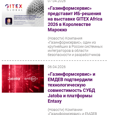
07.04.2026
безопасности...
«Газинформсервис»
представит ИБ-решения
на выставке GITEX Africa
2026 в Королевстве
Марокко
(Новости)
Компания
«Газинформсервис», один из
крупнейших в России системных
интеграторов в области
безопасности и разработчиков
средств защиты...
06.04.2026
«Газинформсервис» и
ЕМДЕВ подтвердили
технологическую
совместимость СУБД
Jatoba и платформы
Entaxy
(Новости)
Компании
«Газинформсервис» и ЕМДЕВ