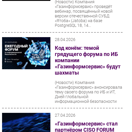
(Новости)
Компания
«Газинформсервис» проведёт
Безопасность
вебинар, посвящённый новой
Инновации
версии отечественной СУБД
«Ятоба» (Jatoba) на базе
CIO/Управление ИТ
PostgreSQL 18, 14...
Гаджеты
28.04.2026
Здоровье
Код конём: темой
грядущего форума по ИБ
РАЗДЕЛЫ
компании
«Газинформсервис» будут
Новости
шахматы
Аналитика
(Новости)
Компания
Интервью
«Газинформсервис» анонсировала
тему своего форума по ИБ и ИТ,
Мероприятия
Дней глобальной
информационной безопасности
Проекты
(Global Information...
IT класс
27.04.2026
Тестовый стенд
«Газинформсервис» стал
Каталог компаний
партнёром CISO FORUM