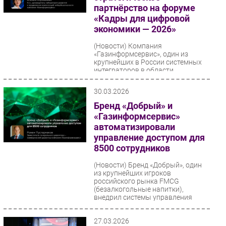
партнёрство на форуме
«Кадры для цифровой
экономики — 2026»
(Новости)
Компания
«Газинформсервис», один из
крупнейших в России системных
интеграторов в области
безопасности и разработчиков
средств защиты...
30.03.2026
Бренд «Добрый» и
«Газинформсервис»
автоматизировали
управление доступом для
8500 сотрудников
(Новости)
Бренд «Добрый», один
из крупнейших игроков
российского рынка FMCG
(безалкогольные напитки),
внедрил системы управления
учётными записями...
27.03.2026