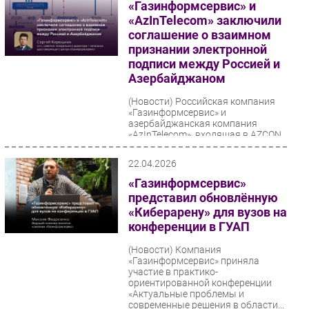
«Газинформсервис» и
«AzInTelecom» заключили
соглашение о взаимном
признании электронной
подписи между Россией и
Азербайджаном
(Новости)
Российская компания
«Газинформсервис» и
азербайджанская компания
«AzInTelecom», входящая в AZCON
Holding, подписали соглашение о
порядке...
22.04.2026
«Газинформсервис»
представил обновлённую
«Киберарену» для вузов на
конференции в ГУАП
(Новости)
Компания
«Газинформсервис» приняла
участие в практико-
ориентированной конференции
«Актуальные проблемы и
современные решения в области...