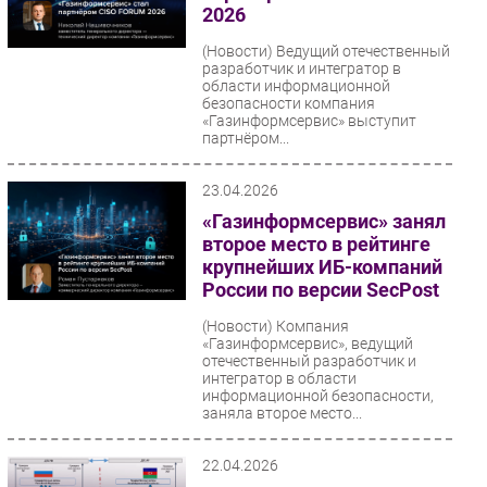
2026
(Новости)
Ведущий отечественный
разработчик и интегратор в
области информационной
безопасности компания
«Газинформсервис» выступит
партнёром...
23.04.2026
«Газинформсервис» занял
второе место в рейтинге
крупнейших ИБ-компаний
России по версии SecPost
(Новости)
Компания
«Газинформсервис», ведущий
отечественный разработчик и
интегратор в области
информационной безопасности,
заняла второе место...
22.04.2026