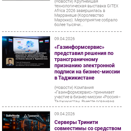
(Новости)
Крупнейшая
технологическая выставка GITEX
Africa 2026 завершилась в
Марракеше (Королевство
Марокко). Мероприятие собрало
более тысячи...
09.04.2026
«Газинформсервис»
представил решения по
трансграничному
признанию электронной
подписи на бизнес-миссии
в Таджикистане
(Новости)
Компания
«Газинформсервис» принимает
участие в бизнес-миссии «Россия–
Таджикистан. Вместе осваивая
цифровое будущее», которая
проходит...
09.04.2026
Серверы Тринити
совместимы со средством