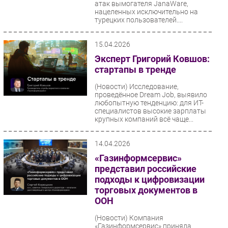
атак вымогателя JanaWare,
нацеленных исключительно на
турецких пользователей....
15.04.2026
Эксперт Григорий Ковшов:
стартапы в тренде
(Новости)
Исследование,
проведённое Dream Job, выявило
любопытную тенденцию: для ИТ-
специалистов высокие зарплаты
крупных компаний всё чаще...
14.04.2026
«Газинформсервис»
представил российские
подходы к цифровизации
торговых документов в
ООН
(Новости)
Компания
«Газинформсервис» приняла