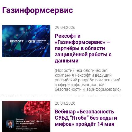
Импорто­замещение
Газинформсервис
Автоматизация Промышленности
Интернет
29.04.2026
Мобильная связь
Рексофт и
Фиксированная связь
«Газинформсервис» —
партнёры в области
Интеграция
защищённой работы с
Рынок ПК
данными
Маркетинг
(Новости)
Технологическая
Торговые сети
компания Рексофт и ведущий
российский разработчик решений
Оборудование
в сфере информационной
безопасности «Газинформсервис»
ПО
заключили...
Outsourcing
28.04.2026
Кадры
Вебинар «Безопасность
Регулирование
СУБД “Ятоба” без воды и
Финансы
мифов» пройдёт 14 мая
Web