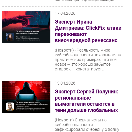
бизнеса...
17.04.2026
Эксперт Ирина
Дмитриева: ClickFix-атаки
переживают
внеочередной ренессанс
(Новости)
«Реальность мира
кибербезопасности показывает на
практических примерах, что всё
новое — это хорошо забытое
старое», — констатирует...
15.04.2026
Эксперт Сергей Полунин:
региональные
вымогатели остаются в
тени дольше глобальных
(Новости)
Специалисты по
кибербезопасности
зафиксировали очередную волну