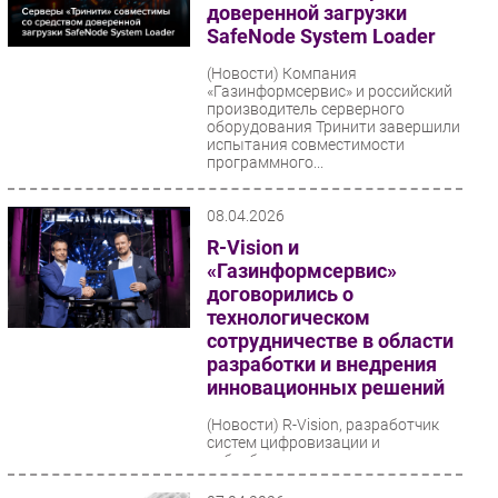
доверенной загрузки
SafeNode System Loader
(Новости)
Компания
«Газинформсервис» и российский
производитель серверного
оборудования Тринити завершили
испытания совместимости
программного...
08.04.2026
R-Vision и
«Газинформсервис»
договорились о
технологическом
сотрудничестве в области
разработки и внедрения
инновационных решений
(Новости)
R-Vision, разработчик
систем цифровизации и
кибербезопасности, и
«Газинформсервис», интегратор и
вендор продуктов в области