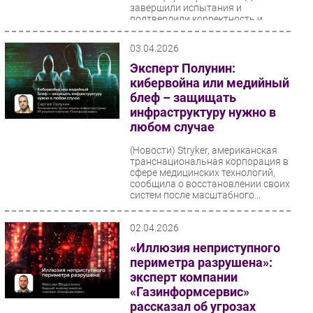
завершили испытания и
подтвердили корректность и
стабильность совместной работы
СУБД Jatoba с программным...
03.04.2026
Эксперт Полунин:
кибервойна или медийный
блеф – защищать
инфраструктуру нужно в
любом случае
(Новости)
Stryker, американская
транснациональная корпорация в
сфере медицинских технологий,
сообщила о восстановлении своих
систем после масштабного...
02.04.2026
«Иллюзия неприступного
периметра разрушена»:
эксперт компании
«Газинформсервис»
рассказал об угрозах